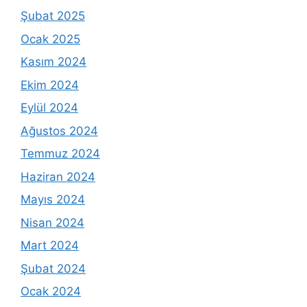
Şubat 2025
Ocak 2025
Kasım 2024
Ekim 2024
Eylül 2024
Ağustos 2024
Temmuz 2024
Haziran 2024
Mayıs 2024
Nisan 2024
Mart 2024
Şubat 2024
Ocak 2024