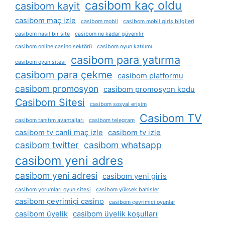
casibom kaç oldu
casibom kayit
casibom maç izle
casibom mobil
casibom mobil giriş bilgileri
casibom nasil bir site
casibom ne kadar güvenilir
casibom online casino sektörü
casibom oyun katılımı
casibom para yatırma
casibom oyun sitesi
casibom para çekme
casibom platformu
casibom promosyon
casibom promosyon kodu
Casibom Sitesi
casibom sosyal erişim
Casibom TV
casibom tanıtım avantajları
casibom telegram
casibom tv canli maç izle
casibom tv izle
casibom twitter
casibom whatsapp
casibom yeni adres
casibom yeni adresi
casibom yeni giris
casibom yorumları oyun sitesi
casibom yüksek bahisler
casibom çevrimiçi casino
casibom çevrimiçi oyunlar
casibom üyelik
casibom üyelik koşulları