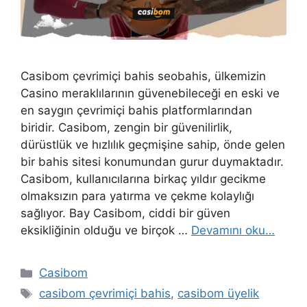
Casibom çevrimiçi bahis seobahis, ülkemizin
Casino meraklılarının güvenebileceği en eski ve
en saygın çevrimiçi bahis platformlarından
biridir. Casibom, zengin bir güvenilirlik,
dürüstlük ve hızlılık geçmişine sahip, önde gelen
bir bahis sitesi konumundan gurur duymaktadır.
Casibom, kullanıcılarına birkaç yıldır gecikme
olmaksızın para yatırma ve çekme kolaylığı
sağlıyor. Bay Casibom, ciddi bir güven
eksikliğinin olduğu ve birçok …
Devamını oku…
Kategoriler
Casibom
Etiketler
casibom çevrimiçi bahis
,
casibom üyelik