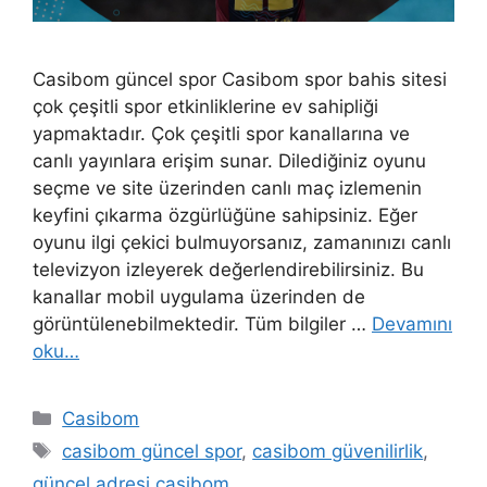
Casibom güncel spor Casibom spor bahis sitesi
çok çeşitli spor etkinliklerine ev sahipliği
yapmaktadır. Çok çeşitli spor kanallarına ve
canlı yayınlara erişim sunar. Dilediğiniz oyunu
seçme ve site üzerinden canlı maç izlemenin
keyfini çıkarma özgürlüğüne sahipsiniz. Eğer
oyunu ilgi çekici bulmuyorsanız, zamanınızı canlı
televizyon izleyerek değerlendirebilirsiniz. Bu
kanallar mobil uygulama üzerinden de
görüntülenebilmektedir. Tüm bilgiler …
Devamını
oku…
Kategoriler
Casibom
Etiketler
casibom güncel spor
,
casibom güvenilirlik
,
güncel adresi casibom