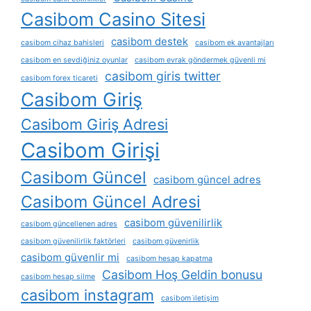
Casibom Casino Sitesi
casibom destek
casibom cihaz bahisleri
casibom ek avantajları
casibom en sevdiğiniz oyunlar
casibom evrak göndermek güvenli mi
casibom giris twitter
casibom forex ticareti
Casibom Giriş
Casibom Giriş Adresi
Casibom Girişi
Casibom Güncel
casibom güncel adres
Casibom Güncel Adresi
casibom güvenilirlik
casibom güncellenen adres
casibom güvenilirlik faktörleri
casibom güvenirlik
casibom güvenlir mi
casibom hesap kapatma
Casibom Hoş Geldin bonusu
casibom hesap silme
casibom instagram
casibom i̇letişim