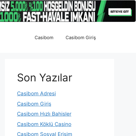
Casibom
Casibom Giriş
Son Yazılar
Casibom Adresi
Casibom Giriş
Casibom Hızlı Bahisler
Casibom Köklü Casino
Casibom Sosyal Erişim