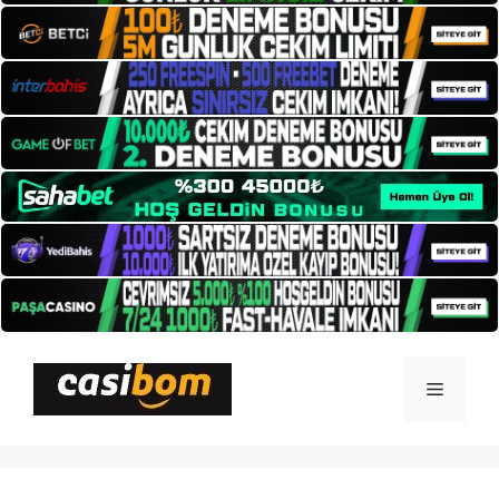
İçeriğe
atla
Menü