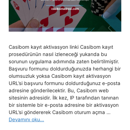
Casibom kayıt aktivasyon linki Casibom kayıt
prosedürünün nasıl izleneceği yukarıda bu
sorunun uygulama adımında zaten belirtilmiştir.
Başvuru formunu doldurduğunuzda herhangi bir
olumsuzluk yoksa Casibom kayıt aktivasyon
URL’si başvuru formunu doldurduğunuz e-posta
adresine gönderilecektir. Bu, Casibom web
sitesinin adresidir. İlk kez, IP tarafından tanınan
bir sistemle bir e-posta adresine bir aktivasyon
URL’si göndererek Casibom oturum açma …
Devamını oku…