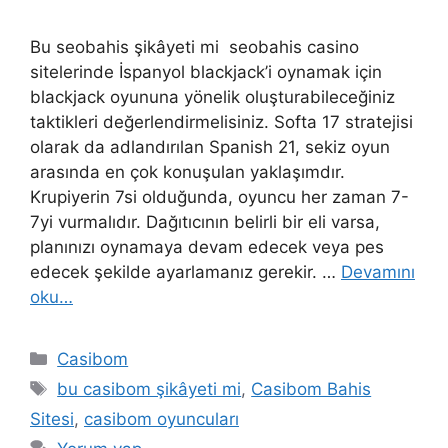
Bu seobahis şikâyeti mi seobahis casino
sitelerinde İspanyol blackjack’i oynamak için
blackjack oyununa yönelik oluşturabileceğiniz
taktikleri değerlendirmelisiniz. Softa 17 stratejisi
olarak da adlandırılan Spanish 21, sekiz oyun
arasında en çok konuşulan yaklaşımdır.
Krupiyerin 7si olduğunda, oyuncu her zaman 7-
7yi vurmalıdır. Dağıtıcının belirli bir eli varsa,
planınızı oynamaya devam edecek veya pes
edecek şekilde ayarlamanız gerekir. …
Devamını
oku…
Kategoriler
Casibom
Etiketler
bu casibom şikâyeti mi
,
Casibom Bahis
Sitesi
,
casibom oyuncuları