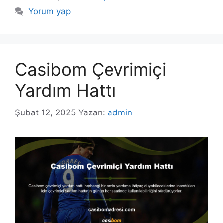
Yorum yap
Casibom Çevrimiçi
Yardım Hattı
Şubat 12, 2025
Yazarı:
admin