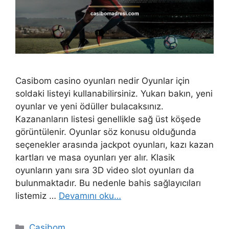
Casibom casino oyunları nedir Oyunlar için
soldaki listeyi kullanabilirsiniz. Yukarı bakın, yeni
oyunlar ve yeni ödüller bulacaksınız.
Kazananların listesi genellikle sağ üst köşede
görüntülenir. Oyunlar söz konusu olduğunda
seçenekler arasında jackpot oyunları, kazı kazan
kartları ve masa oyunları yer alır. Klasik
oyunların yanı sıra 3D video slot oyunları da
bulunmaktadır. Bu nedenle bahis sağlayıcıları
listemiz …
Devamını oku…
Kategoriler
Casibom