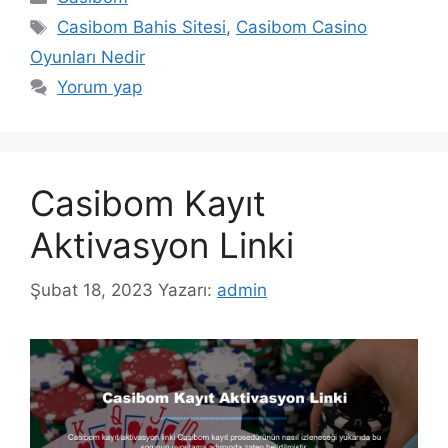
Etiketler
Casibom Bahis Sitesi
,
Casibom Casino
Oyunları Nedir
Yorum yap
Casibom Kayıt
Aktivasyon Linki
Şubat 18, 2023
Yazarı:
admin