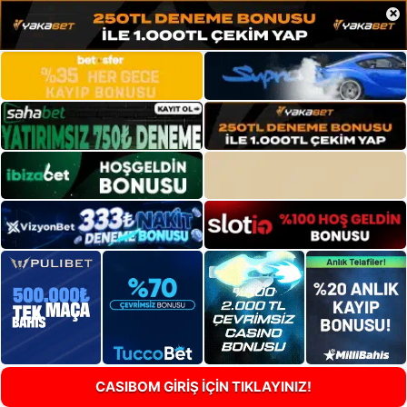
×
CASIBOM GİRİŞ İÇİN TIKLAYINIZ!