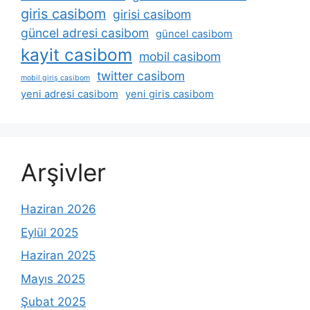
giris casibom
girisi casibom
güncel adresi casibom
güncel casibom
kayit casibom
mobil casibom
twitter casibom
mobil giriş casibom
yeni adresi casibom
yeni giris casibom
Arşivler
Haziran 2026
Eylül 2025
Haziran 2025
Mayıs 2025
Şubat 2025