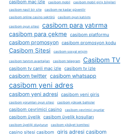
casibom maç izle
casibom mobil
casibom mobil giriş bilgileri
casibom nasil bir site
casibom ne kadar güvenilir
casibom online casino sektörü
casibom oyun katılımı
casibom para yatırma
casibom oyun sitesi
casibom para çekme
casibom platformu
casibom promosyon
casibom promosyon kodu
Casibom Sitesi
casibom sosyal erişim
Casibom TV
casibom tanıtım avantajları
casibom telegram
casibom tv canli maç izle
casibom tv izle
casibom twitter
casibom whatsapp
casibom yeni adres
casibom yeni adresi
casibom yeni giris
casibom yorumları oyun sitesi
casibom yüksek bahisler
casibom çevrimiçi casino
casibom çevrimiçi oyunlar
casibom üyelik
casibom üyelik koşulları
casibom üyeliği oluşturun
casibom şikâyet komitesi
giris adresi casibom
casino sitesi casibom