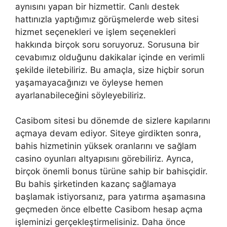
aynısını yapan bir hizmettir. Canlı destek
hattınızla yaptığımız görüşmelerde web sitesi
hizmet seçenekleri ve işlem seçenekleri
hakkında birçok soru soruyoruz. Sorusuna bir
cevabımız olduğunu dakikalar içinde en verimli
şekilde iletebiliriz. Bu amaçla, size hiçbir sorun
yaşamayacağınızı ve öyleyse hemen
ayarlanabileceğini söyleyebiliriz.
Casibom sitesi bu dönemde de sizlere kapılarını
açmaya devam ediyor. Siteye girdikten sonra,
bahis hizmetinin yüksek oranlarını ve sağlam
casino oyunları altyapısını görebiliriz. Ayrıca,
birçok önemli bonus türüne sahip bir bahisçidir.
Bu bahis şirketinden kazanç sağlamaya
başlamak istiyorsanız, para yatırma aşamasına
geçmeden önce elbette Casibom hesap açma
işleminizi gerçekleştirmelisiniz. Daha önce