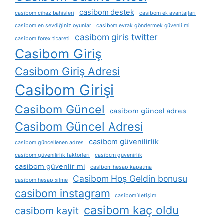
casibom destek
casibom cihaz bahisleri
casibom ek avantajları
casibom en sevdiğiniz oyunlar
casibom evrak göndermek güvenli mi
casibom giris twitter
casibom forex ticareti
Casibom Giriş
Casibom Giriş Adresi
Casibom Girişi
Casibom Güncel
casibom güncel adres
Casibom Güncel Adresi
casibom güvenilirlik
casibom güncellenen adres
casibom güvenilirlik faktörleri
casibom güvenirlik
casibom güvenlir mi
casibom hesap kapatma
Casibom Hoş Geldin bonusu
casibom hesap silme
casibom instagram
casibom i̇letişim
casibom kaç oldu
casibom kayit