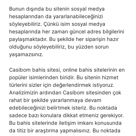
Bunun dışında bu sitenin sosyal medya
hesaplarından da yararlanabileceğinizi
söyleyebiliriz. Çünkü isim sosyal medya
hesaplarında her zaman güncel adres bilgilerini
paylaşmaktadır. Bu şekilde her siparişin hazır
olduğunu söyleyebiliriz, bu yüzden sorun
yaşamazsınız.
Casibom bahis sitesi, online bahis sitelerinin en
popüler isimlerinden biridir. Bu sitenin hizmet
türlerini sizler için değerlendirmek istiyoruz.
Analizimizin ardından Casibom sitesinden çok
rahat bir şekilde yararlanmaya devam
edebileceğinizi belirtmek isteriz. Bu noktada
sadece bazı konulara dikkat etmeniz gerekiyor.
Bu bahis sitelerinde iletişim imkanı konusunda
da titiz bir araştırma yapmalısınız. Bu noktada