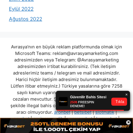
Eylül 2022
Ağustos 2022
Avrasya'nın en büyük reklam platformunda olmak için
Microsoft Teams:
reklam@avrasyamarketing.com
adresimizden veya Telegram: @Avrasyamarketing
adresimizden irtibat kurabilirsiniz. (Tek iletişim
adreslerimiz teams / telegram ve mail adresimizdir.
Harici hiçbir iletişim adresimiz bulunmamaktadır.
Lütfen itibar etmeyiniz.) Türkiye yasalarına göre 7258
sayılı kanun uyarınca yasa dışı bahis oynamanın
cezaları mevcuttur. Şu an bulunduğunuz site hiç bir
şekilde illegal bahis oyunları oynatmıyor ve oynamaya
aracı olmuyordur.
aronbet
|
betsibet
|
slotmatik
|
ruyabet
|
casinomuyelik
|
yesmorebet
|
kozmobet
|
×
admiralcasino
"