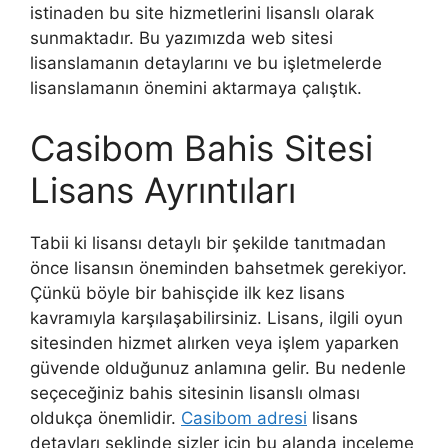
istinaden bu site hizmetlerini lisanslı olarak
sunmaktadır. Bu yazımızda web sitesi
lisanslamanın detaylarını ve bu işletmelerde
lisanslamanın önemini aktarmaya çalıştık.
Casibom Bahis Sitesi
Lisans Ayrıntıları
Tabii ki lisansı detaylı bir şekilde tanıtmadan
önce lisansın öneminden bahsetmek gerekiyor.
Çünkü böyle bir bahisçide ilk kez lisans
kavramıyla karşılaşabilirsiniz. Lisans, ilgili oyun
sitesinden hizmet alırken veya işlem yaparken
güvende olduğunuz anlamına gelir. Bu nedenle
seçeceğiniz bahis sitesinin lisanslı olması
oldukça önemlidir.
Casibom adresi
lisans
detayları şeklinde sizler için bu alanda inceleme