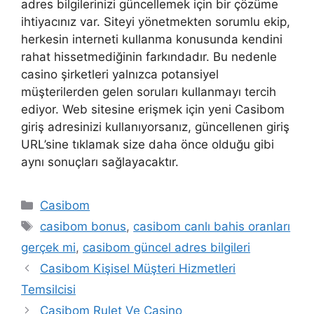
adres bilgilerinizi güncellemek için bir çözüme
ihtiyacınız var. Siteyi yönetmekten sorumlu ekip,
herkesin interneti kullanma konusunda kendini
rahat hissetmediğinin farkındadır. Bu nedenle
casino şirketleri yalnızca potansiyel
müşterilerden gelen soruları kullanmayı tercih
ediyor. Web sitesine erişmek için yeni Casibom
giriş adresinizi kullanıyorsanız, güncellenen giriş
URL’sine tıklamak size daha önce olduğu gibi
aynı sonuçları sağlayacaktır.
Kategoriler
Casibom
Etiketler
casibom bonus
,
casibom canlı bahis oranları
gerçek mi
,
casibom güncel adres bilgileri
Yazı
Casibom Kişisel Müşteri Hizmetleri
dolaşımı
Temsilcisi
Casibom Rulet Ve Casino