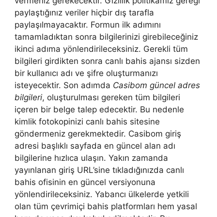
vermeniz gerekecektir. Gizlilik politikamız gereği
paylaştığınız veriler hiçbir dış tarafla
paylaşılmayacaktır. Formun ilk adımını
tamamladıktan sonra bilgilerinizi girebileceğiniz
ikinci adıma yönlendirileceksiniz. Gerekli tüm
bilgileri girdikten sonra canlı bahis ajansı sizden
bir kullanıcı adı ve şifre oluşturmanızı
isteyecektir. Son adımda
Casibom güncel adres
bilgileri
, oluşturulması gereken tüm bilgileri
içeren bir belge talep edecektir. Bu nedenle
kimlik fotokopinizi canlı bahis sitesine
göndermeniz gerekmektedir. Casibom giriş
adresi başlıklı sayfada en güncel alan adı
bilgilerine hızlıca ulaşın. Yakın zamanda
yayınlanan giriş URL’sine tıkladığınızda canlı
bahis ofisinin en güncel versiyonuna
yönlendirileceksiniz. Yabancı ülkelerde yetkili
olan tüm çevrimiçi bahis platformları hem yasal