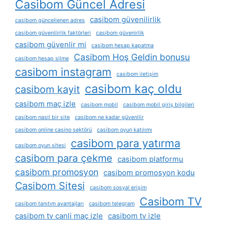
Casibom Güncel Adresi
casibom güvenilirlik
casibom güncellenen adres
casibom güvenilirlik faktörleri
casibom güvenirlik
casibom güvenlir mi
casibom hesap kapatma
Casibom Hoş Geldin bonusu
casibom hesap silme
casibom instagram
casibom i̇letişim
casibom kaç oldu
casibom kayit
casibom maç izle
casibom mobil
casibom mobil giriş bilgileri
casibom nasil bir site
casibom ne kadar güvenilir
casibom online casino sektörü
casibom oyun katılımı
casibom para yatırma
casibom oyun sitesi
casibom para çekme
casibom platformu
casibom promosyon
casibom promosyon kodu
Casibom Sitesi
casibom sosyal erişim
Casibom TV
casibom tanıtım avantajları
casibom telegram
casibom tv canli maç izle
casibom tv izle