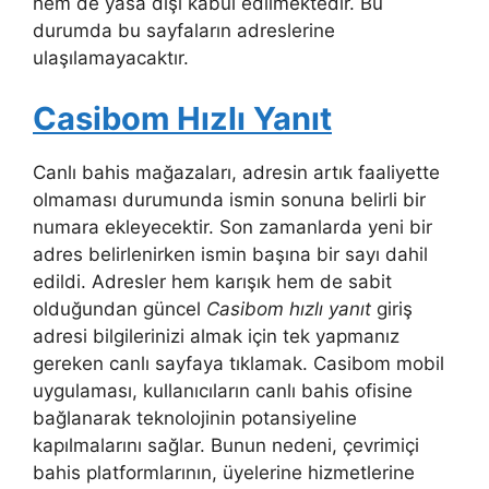
hem de yasa dışı kabul edilmektedir. Bu
durumda bu sayfaların adreslerine
ulaşılamayacaktır.
Casibom Hızlı Yanıt
Canlı bahis mağazaları, adresin artık faaliyette
olmaması durumunda ismin sonuna belirli bir
numara ekleyecektir. Son zamanlarda yeni bir
adres belirlenirken ismin başına bir sayı dahil
edildi. Adresler hem karışık hem de sabit
olduğundan güncel
Casibom hızlı yanıt
giriş
adresi bilgilerinizi almak için tek yapmanız
gereken canlı sayfaya tıklamak. Casibom mobil
uygulaması, kullanıcıların canlı bahis ofisine
bağlanarak teknolojinin potansiyeline
kapılmalarını sağlar. Bunun nedeni, çevrimiçi
bahis platformlarının, üyelerine hizmetlerine