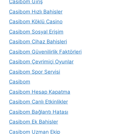
Casibom Giriş
Casibom Hızlı Bahisler
Casibom Köklü Casino
Casibom Sosyal Erişim
Casibom Cihaz Bahisleri
Casibom Güvenilirlik Faktörleri
Casibom Çevrimiçi Oyunlar
Casibom Spor Servisi
Casibom
Casibom Hesap Kapatma
Casibom Canlı Etkinlikler
Casibom Bağlantı Hatası
Casibom Ek Bahisler
Casibom Uzman Ekip