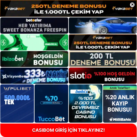
×
CASIBOM GİRİŞ İÇİN TIKLAYINIZ!