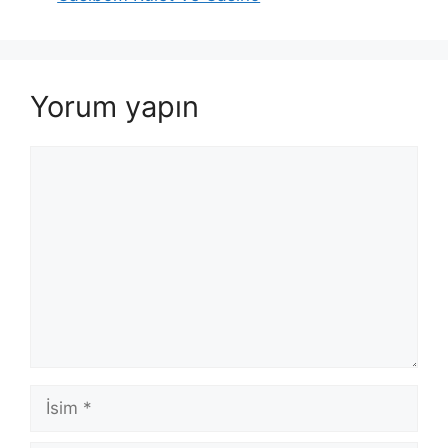
Yorum yapın
Yorum
İsim