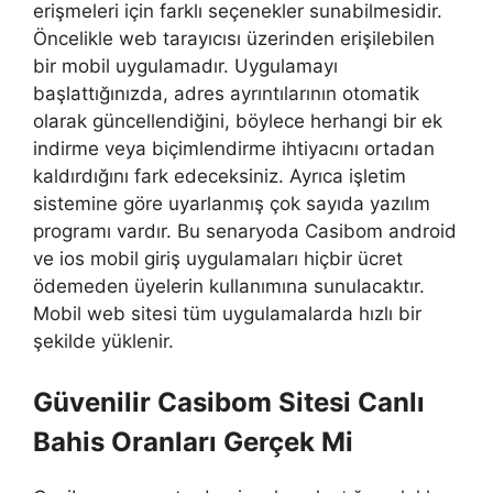
erişmeleri için farklı seçenekler sunabilmesidir.
Öncelikle web tarayıcısı üzerinden erişilebilen
bir mobil uygulamadır. Uygulamayı
başlattığınızda, adres ayrıntılarının otomatik
olarak güncellendiğini, böylece herhangi bir ek
indirme veya biçimlendirme ihtiyacını ortadan
kaldırdığını fark edeceksiniz. Ayrıca işletim
sistemine göre uyarlanmış çok sayıda yazılım
programı vardır. Bu senaryoda Casibom android
ve ios mobil giriş uygulamaları hiçbir ücret
ödemeden üyelerin kullanımına sunulacaktır.
Mobil web sitesi tüm uygulamalarda hızlı bir
şekilde yüklenir.
Güvenilir Casibom Sitesi Canlı
Bahis Oranları Gerçek Mi