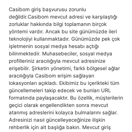
Casibom giriş başvurusu zorunlu
değildir.Casibom mevcut adresi ve karşılaştığı
zorluklar hakkında bilgi toplamanın birçok
yöntemi vardır. Ancak bu site günümüzde ileri
teknolojiyi kullanmaktadır. Günümüzde pek çok
işletmenin sosyal medya hesabı açtığı
bilinmektedir. Muhasebeciler, sosyal medya
profilleriniz aracılığıyla mevcut adresinize
erişebilir. Şirketin yönetimi, farklı bölgesel ağlar
aracılığıyla Casibom erişim sağlayan
lokasyonları açıkladı. Ekibimiz bu içerikteki tüm
güncellemeleri takip edecek ve bunları URL
formatında paylaşacaktır. Bu özellik, müşterilerin
geçici olarak engellendikten sonra mevcut
atanmış adreslerini kolayca bulmalarını sağlar.
Adresinizi nasıl güncelleyeceğinize ilişkin
rehberlik için alt başlığa bakın. Mevcut giriş