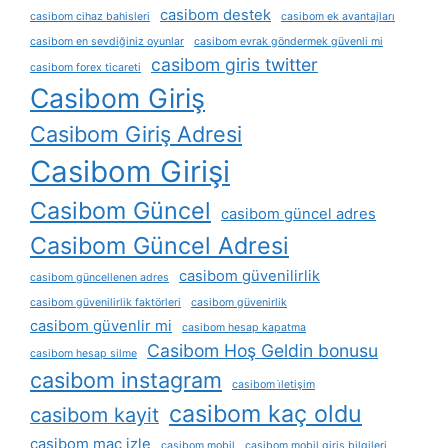
casibom destek
casibom cihaz bahisleri
casibom ek avantajları
casibom en sevdiğiniz oyunlar
casibom evrak göndermek güvenli mi
casibom giris twitter
casibom forex ticareti
Casibom Giriş
Casibom Giriş Adresi
Casibom Girişi
Casibom Güncel
casibom güncel adres
Casibom Güncel Adresi
casibom güvenilirlik
casibom güncellenen adres
casibom güvenilirlik faktörleri
casibom güvenirlik
casibom güvenlir mi
casibom hesap kapatma
Casibom Hoş Geldin bonusu
casibom hesap silme
casibom instagram
casibom i̇letişim
casibom kaç oldu
casibom kayit
casibom maç izle
casibom mobil
casibom mobil giriş bilgileri