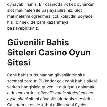
oynayabilirsiniz. Bir casinoda ilk kez oynarken
slot makineleri ile başlayabilirsiniz. Slot
makinelerini öğrenmesi çok kolaydır. Böylece
hızlı bir şekilde para kazanmaya
başlayabilirsiniz.
Güvenilir Bahis
Siteleri Casino Oyun
Sitesi
Canlı bahis tutkunlarının güvenilir bir site
seçmesi zordur. Bu kadar çok canlı bahis sitesi
varken hangisinin güvenilir olduğunu anlamak
oldukça zordur.
güvenilir bahis siteleri casino
oyun sitesi
sitesi güvenilir bir bahis sitesidir.
Casibom sitesine kabul edilen yeni üyeler,