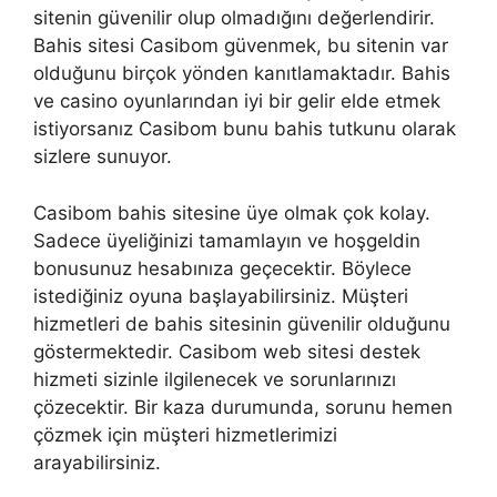
sitenin güvenilir olup olmadığını değerlendirir.
Bahis sitesi Casibom güvenmek, bu sitenin var
olduğunu birçok yönden kanıtlamaktadır. Bahis
ve casino oyunlarından iyi bir gelir elde etmek
istiyorsanız Casibom bunu bahis tutkunu olarak
sizlere sunuyor.
Casibom bahis sitesine üye olmak çok kolay.
Sadece üyeliğinizi tamamlayın ve hoşgeldin
bonusunuz hesabınıza geçecektir. Böylece
istediğiniz oyuna başlayabilirsiniz. Müşteri
hizmetleri de bahis sitesinin güvenilir olduğunu
göstermektedir. Casibom web sitesi destek
hizmeti sizinle ilgilenecek ve sorunlarınızı
çözecektir. Bir kaza durumunda, sorunu hemen
çözmek için müşteri hizmetlerimizi
arayabilirsiniz.