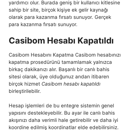
yardımcı olur. Burada geniş bir kullanıcı kitlesine
sahip bir site, birçok kişiye ek gelir kaynağı
olarak para kazanma fırsatı sunuyor. Gerçek
para kazanma fırsatı sunuyor.
Casibom Hesabı Kapatıldı
Casibom Hesabını Kapatma Casibom hesabınızı
kapatma prosedürünü tamamlamak yalnızca
birkaç dakikanızı alır. Başarılı bir canlı bahis
sitesi olarak, üye olduğunuz andan itibaren
birçok hizmet
Casibom hesabı kapatıldı
birleştirilebilir.
Hesap işlemleri de bu entegre sistemin genel
yapısını destekleyebilir. Bu ayar ile canlı bahis
akışınızı daha verimli hale getirebilir ve daha iyi
koordine edilmiş koordinatlar elde edebilirsiniz.