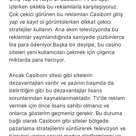
izlerken sıklıkla bu reklamlarla karşılaşıyoruz.
Çok çekici görünen bu reklamları
Casibom giriş
yap ve kayıt ol
görüntülerken dikkat çekici
stratejiler kullanın. Ana akım televizyonda bu
reklamlar yayınlandığında saniyede yüzbinlerce
lira para ödeniyor.Başka bir deyişle, bu casino
siteleri yeni kullanıcıları çekmek için çılgınca
miktarda para harcıyor.
Ancak Casibom sitesi gibi sitelerin
dezavantajları vardır ve yazının başında da
belirttiğim gibi bu dezavantajlar lisans
sorunlarından kaynaklanmaktadır. TV’de reklam
vermek için önce lisans sahibi olmanız ve
onlarca gösterim geçmeniz gerekir. Bu duruma
bağlı olarak Casibom gibi siteler bölgede
pazarlama stratejilerini sürdürerek televizyon ve
türevleri yerine sosyal medya platformlarını ve