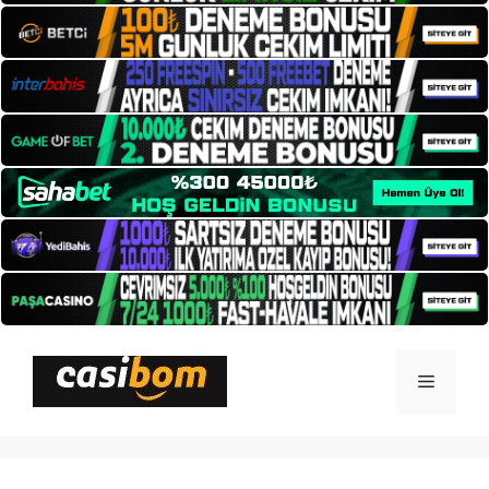
İçeriğe
atla
Menü