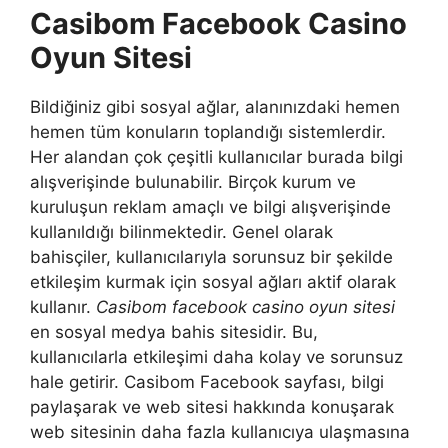
Casibom Facebook Casino
Oyun Sitesi
Bildiğiniz gibi sosyal ağlar, alanınızdaki hemen
hemen tüm konuların toplandığı sistemlerdir.
Her alandan çok çeşitli kullanıcılar burada bilgi
alışverişinde bulunabilir. Birçok kurum ve
kuruluşun reklam amaçlı ve bilgi alışverişinde
kullanıldığı bilinmektedir. Genel olarak
bahisçiler, kullanıcılarıyla sorunsuz bir şekilde
etkileşim kurmak için sosyal ağları aktif olarak
kullanır.
Casibom facebook casino oyun sitesi
en sosyal medya bahis sitesidir. Bu,
kullanıcılarla etkileşimi daha kolay ve sorunsuz
hale getirir. Casibom Facebook sayfası, bilgi
paylaşarak ve web sitesi hakkında konuşarak
web sitesinin daha fazla kullanıcıya ulaşmasına