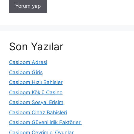
Son Yazılar
Casibom Adresi
Casibom Giriş
Casibom Hızlı Bahisler
Casibom Köklü Casino
Casibom Sosyal Erişim
Casibom Cihaz Bahisleri
Casibom Güvenilirlik Faktörleri
Casibom Çevrimiçi Oyunlar