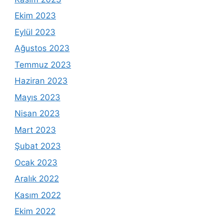
Ekim 2023
Eylül 2023
Ağustos 2023
Temmuz 2023
Haziran 2023
Mayıs 2023
Nisan 2023
Mart 2023
Şubat 2023
Ocak 2023
Aralık 2022
Kasım 2022
Ekim 2022