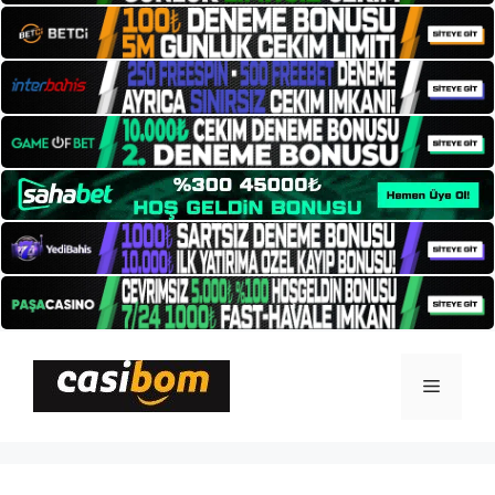
İçeriğe
atla
Menü