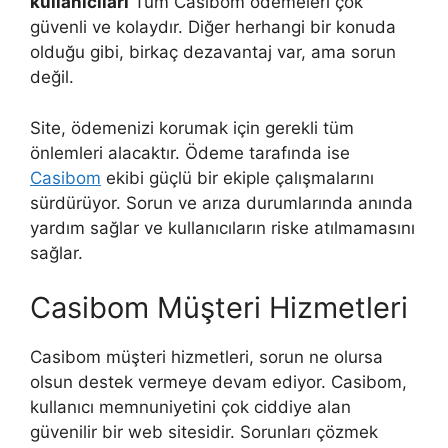
kullanıcıları
Tüm Casibom ödemeleri çok
güvenli ve kolaydır. Diğer herhangi bir konuda
olduğu gibi, birkaç dezavantaj var, ama sorun
değil.
Site, ödemenizi korumak için gerekli tüm
önlemleri alacaktır. Ödeme tarafında ise
Casibom
ekibi güçlü bir ekiple çalışmalarını
sürdürüyor. Sorun ve arıza durumlarında anında
yardım sağlar ve kullanıcıların riske atılmamasını
sağlar.
Casibom Müşteri Hizmetleri
Casibom müşteri hizmetleri, sorun ne olursa
olsun destek vermeye devam ediyor. Casibom,
kullanıcı memnuniyetini çok ciddiye alan
güvenilir bir web sitesidir. Sorunları çözmek