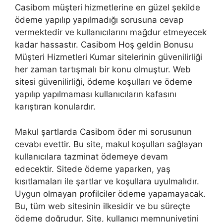
Casibom müşteri hizmetlerine en güzel şekilde
ödeme yapılıp yapılmadığı sorusuna cevap
vermektedir ve kullanıcılarını mağdur etmeyecek
kadar hassastır. Casibom Hoş geldin Bonusu
Müşteri Hizmetleri Kumar sitelerinin güvenilirliği
her zaman tartışmalı bir konu olmuştur. Web
sitesi güvenilirliği, ödeme koşulları ve ödeme
yapılıp yapılmaması kullanıcıların kafasını
karıştıran konulardır.
Makul şartlarda Casibom öder mi sorusunun
cevabı evettir. Bu site, makul koşulları sağlayan
kullanıcılara tazminat ödemeye devam
edecektir. Sitede ödeme yaparken, yaş
kısıtlamaları ile şartlar ve koşullara uyulmalıdır.
Uygun olmayan profilciler ödeme yapamayacak.
Bu, tüm web sitesinin ilkesidir ve bu süreçte
ödeme doğrudur. Site, kullanıcı memnuniyetini