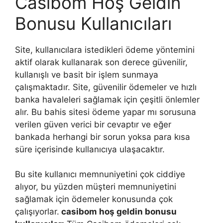
Casibom Hoş Geldin
Bonusu Kullanıcıları
Site, kullanıcılara istedikleri ödeme yöntemini
aktif olarak kullanarak son derece güvenilir,
kullanışlı ve basit bir işlem sunmaya
çalışmaktadır. Site, güvenilir ödemeler ve hızlı
banka havaleleri sağlamak için çeşitli önlemler
alır. Bu bahis sitesi ödeme yapar mı sorusuna
verilen güven verici bir cevaptır ve eğer
bankada herhangi bir sorun yoksa para kısa
süre içerisinde kullanıcıya ulaşacaktır.
Bu site kullanıcı memnuniyetini çok ciddiye
alıyor, bu yüzden müşteri memnuniyetini
sağlamak için ödemeler konusunda çok
çalışıyorlar.
casibom hoş geldin bonusu