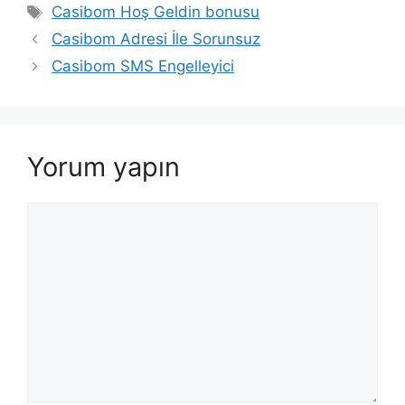
Etiketler
Casibom Hoş Geldin bonusu
Yazı
Casibom Adresi İle Sorunsuz
dolaşımı
Casibom SMS Engelleyici
Yorum yapın
Yorum