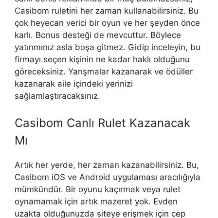
Casibom ruletini her zaman kullanabilirsiniz. Bu
çok heyecan verici bir oyun ve her şeyden önce
karlı. Bonus desteği de mevcuttur. Böylece
yatırımınız asla boşa gitmez. Gidip inceleyin, bu
firmayı seçen kişinin ne kadar haklı olduğunu
göreceksiniz. Yarışmalar kazanarak ve ödüller
kazanarak aile içindeki yerinizi
sağlamlaştıracaksınız.
Casibom Canlı Rulet Kazanacak
Mı
Artık her yerde, her zaman kazanabilirsiniz. Bu,
Casibom iOS ve Android uygulaması aracılığıyla
mümkündür. Bir oyunu kaçırmak veya rulet
oynamamak için artık mazeret yok. Evden
uzakta olduğunuzda siteye erişmek için cep