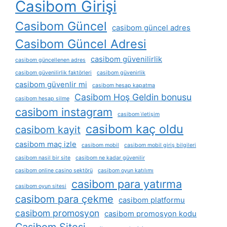
Casibom Girişi
Casibom Güncel
casibom güncel adres
Casibom Güncel Adresi
casibom güvenilirlik
casibom güncellenen adres
casibom güvenilirlik faktörleri
casibom güvenirlik
casibom güvenlir mi
casibom hesap kapatma
Casibom Hoş Geldin bonusu
casibom hesap silme
casibom instagram
casibom i̇letişim
casibom kaç oldu
casibom kayit
casibom maç izle
casibom mobil
casibom mobil giriş bilgileri
casibom nasil bir site
casibom ne kadar güvenilir
casibom online casino sektörü
casibom oyun katılımı
casibom para yatırma
casibom oyun sitesi
casibom para çekme
casibom platformu
casibom promosyon
casibom promosyon kodu