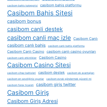
casibom bahis platformu
casibom bahis kategorisi
Casibom Bahis Sitesi
casibom bonus
casibom canli destek
casibom canli maç izle
Casibom Canlı
casibom canlı bahis
casibom canlı bahis platformu
Casibom Canlı Casino
casibom canlı casino oyunları
Casibom Casino
casibom canlı etkinlikler
Casibom Casino Sitesi
casibom destek
casibom cihaz bahisleri
casibom ek avantajları
casibom en sevdiğiniz oyunlar
casibom evrak göndermek güvenli mi
casibom giris twitter
casibom forex ticareti
Casibom Giriş
Casibom Giriş Adresi