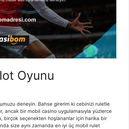
lot Oyunu
muzu deneyin. Bahse girerim ki cebinizi ruletle
r, ancak bir mobil casino uygulamasıyla yüzlerce
Bu, birçok seçenekten hoşlananlar için harika bir
nda size aynı zamanda en iyi üç mobil rulet