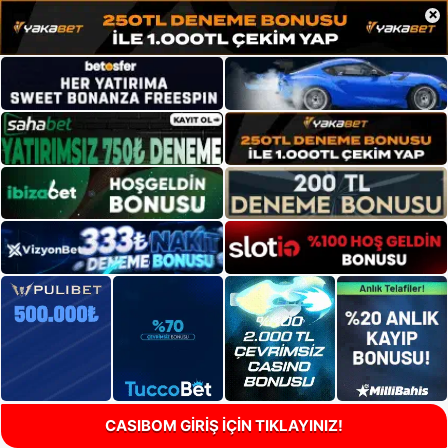
×
CASIBOM GİRİŞ İÇİN TIKLAYINIZ!