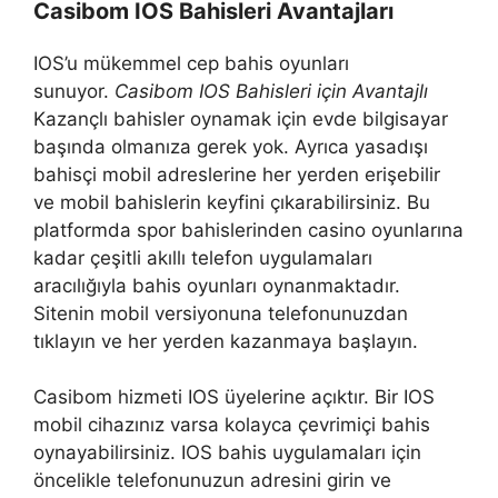
Casibom IOS Bahisleri Avantajları
IOS’u mükemmel cep bahis oyunları
sunuyor.
Casibom IOS Bahisleri için Avantajlı
Kazançlı bahisler oynamak için evde bilgisayar
başında olmanıza gerek yok. Ayrıca yasadışı
bahisçi mobil adreslerine her yerden erişebilir
ve mobil bahislerin keyfini çıkarabilirsiniz. Bu
platformda spor bahislerinden casino oyunlarına
kadar çeşitli akıllı telefon uygulamaları
aracılığıyla bahis oyunları oynanmaktadır.
Sitenin mobil versiyonuna telefonunuzdan
tıklayın ve her yerden kazanmaya başlayın.
Casibom hizmeti IOS üyelerine açıktır. Bir IOS
mobil cihazınız varsa kolayca çevrimiçi bahis
oynayabilirsiniz. IOS bahis uygulamaları için
öncelikle telefonunuzun adresini girin ve