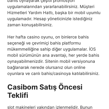
bahis oynayarak çeşitli promosyon
uygulamalarından yararlanabilirsiniz. Müşteri
Hizmetleri Yardım Hattı, başka bir mobil uyumlu
uygulamadır. Hesap yöneticinizle istediğiniz
zaman konuşabilirsiniz.
Her hafta casino oyunu, on binlerce bahis
seçeneği ve çevrimiçi bahis platformu
mükemmelliğine sahip diğer uygulamalar. İOS
mobil sürümünün ana avantajı, her yerde bahis
oynayabilmenizdir. Sitenin mobil versiyonuna
bağlanarak nerede olursanız olun online
oyunlara ve canlı bahis/casinoya katılabilirsiniz.
Casibom Satış Öncesi
Teklifi
slot makineleri yakından izlenmelidir. Bunun