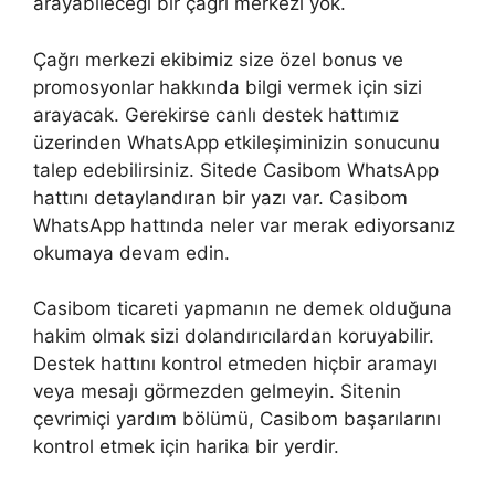
arayabileceği bir çağrı merkezi yok.
Çağrı merkezi ekibimiz size özel bonus ve
promosyonlar hakkında bilgi vermek için sizi
arayacak. Gerekirse canlı destek hattımız
üzerinden WhatsApp etkileşiminizin sonucunu
talep edebilirsiniz. Sitede Casibom WhatsApp
hattını detaylandıran bir yazı var. Casibom
WhatsApp hattında neler var merak ediyorsanız
okumaya devam edin.
Casibom ticareti yapmanın ne demek olduğuna
hakim olmak sizi dolandırıcılardan koruyabilir.
Destek hattını kontrol etmeden hiçbir aramayı
veya mesajı görmezden gelmeyin. Sitenin
çevrimiçi yardım bölümü, Casibom başarılarını
kontrol etmek için harika bir yerdir.