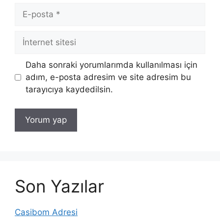
E-
posta
İnternet
sitesi
Daha sonraki yorumlarımda kullanılması için
adım, e-posta adresim ve site adresim bu
tarayıcıya kaydedilsin.
Son Yazılar
Casibom Adresi