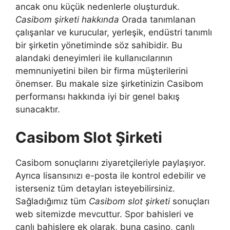
ancak onu küçük nedenlerle oluşturduk.
Casibom şirketi hakkında
Orada tanımlanan
çalışanlar ve kurucular, yerleşik, endüstri tanımlı
bir şirketin yönetiminde söz sahibidir. Bu
alandaki deneyimleri ile kullanıcılarının
memnuniyetini bilen bir firma müşterilerini
önemser. Bu makale size şirketinizin Casibom
performansı hakkında iyi bir genel bakış
sunacaktır.
Casibom Slot Şirketi
Casibom sonuçlarını ziyaretçileriyle paylaşıyor.
Ayrıca lisansınızı e-posta ile kontrol edebilir ve
isterseniz tüm detayları isteyebilirsiniz.
Sağladığımız tüm
Casibom slot şirketi
sonuçları
web sitemizde mevcuttur. Spor bahisleri ve
canlı bahislere ek olarak, buna casino, canlı