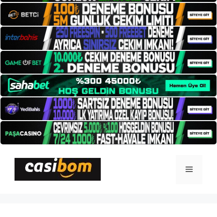
İçeriğe
atla
Menü