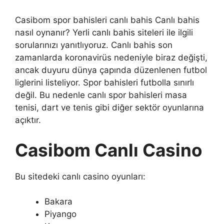
Casibom spor bahisleri canlı bahis Canlı bahis
nasıl oynanır? Yerli canlı bahis siteleri ile ilgili
sorularınızı yanıtlıyoruz. Canlı bahis son
zamanlarda koronavirüs nedeniyle biraz değişti,
ancak duyuru dünya çapında düzenlenen futbol
liglerini listeliyor. Spor bahisleri futbolla sınırlı
değil. Bu nedenle canlı spor bahisleri masa
tenisi, dart ve tenis gibi diğer sektör oyunlarına
açıktır.
Casibom Canlı Casino
Bu sitedeki canlı casino oyunları:
Bakara
Piyango