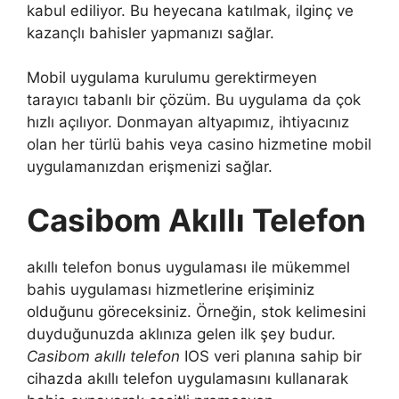
kabul ediliyor. Bu heyecana katılmak, ilginç ve
kazançlı bahisler yapmanızı sağlar.
Mobil uygulama kurulumu gerektirmeyen
tarayıcı tabanlı bir çözüm. Bu uygulama da çok
hızlı açılıyor. Donmayan altyapımız, ihtiyacınız
olan her türlü bahis veya casino hizmetine mobil
uygulamanızdan erişmenizi sağlar.
Casibom Akıllı Telefon
akıllı telefon bonus uygulaması ile mükemmel
bahis uygulaması hizmetlerine erişiminiz
olduğunu göreceksiniz. Örneğin, stok kelimesini
duyduğunuzda aklınıza gelen ilk şey budur.
Casibom akıllı telefon
IOS veri planına sahip bir
cihazda akıllı telefon uygulamasını kullanarak