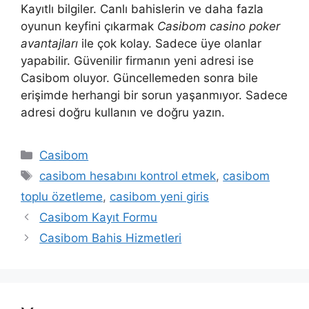
Kayıtlı bilgiler. Canlı bahislerin ve daha fazla
oyunun keyfini çıkarmak
Casibom casino poker
avantajları
ile çok kolay. Sadece üye olanlar
yapabilir. Güvenilir firmanın yeni adresi ise
Casibom oluyor. Güncellemeden sonra bile
erişimde herhangi bir sorun yaşanmıyor. Sadece
adresi doğru kullanın ve doğru yazın.
Kategoriler
Casibom
Etiketler
casibom hesabını kontrol etmek
,
casibom
toplu özetleme
,
casibom yeni giris
Yazı
Casibom Kayıt Formu
dolaşımı
Casibom Bahis Hizmetleri