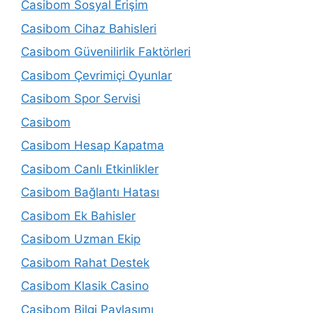
Casibom Sosyal Erişim
Casibom Cihaz Bahisleri
Casibom Güvenilirlik Faktörleri
Casibom Çevrimiçi Oyunlar
Casibom Spor Servisi
Casibom
Casibom Hesap Kapatma
Casibom Canlı Etkinlikler
Casibom Bağlantı Hatası
Casibom Ek Bahisler
Casibom Uzman Ekip
Casibom Rahat Destek
Casibom Klasik Casino
Casibom Bilgi Paylaşımı