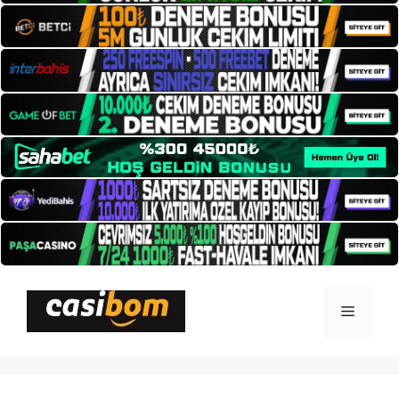
İçeriğe
atla
Menü