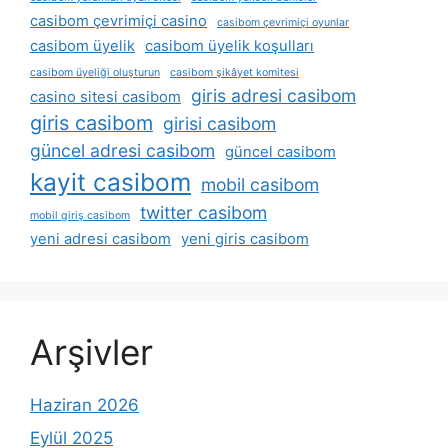
casibom çevrimiçi casino
casibom çevrimiçi oyunlar
casibom üyelik
casibom üyelik koşulları
casibom üyeliği oluşturun
casibom şikâyet komitesi
giris adresi casibom
casino sitesi casibom
giris casibom
girisi casibom
güncel adresi casibom
güncel casibom
kayit casibom
mobil casibom
twitter casibom
mobil giriş casibom
yeni adresi casibom
yeni giris casibom
Arşivler
Haziran 2026
Eylül 2025