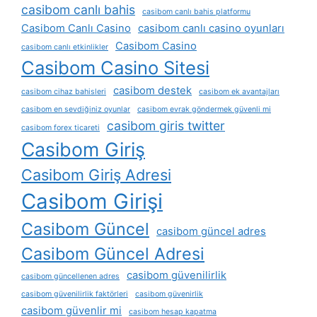
casibom canlı bahis
casibom canlı bahis platformu
Casibom Canlı Casino
casibom canlı casino oyunları
Casibom Casino
casibom canlı etkinlikler
Casibom Casino Sitesi
casibom destek
casibom cihaz bahisleri
casibom ek avantajları
casibom en sevdiğiniz oyunlar
casibom evrak göndermek güvenli mi
casibom giris twitter
casibom forex ticareti
Casibom Giriş
Casibom Giriş Adresi
Casibom Girişi
Casibom Güncel
casibom güncel adres
Casibom Güncel Adresi
casibom güvenilirlik
casibom güncellenen adres
casibom güvenilirlik faktörleri
casibom güvenirlik
casibom güvenlir mi
casibom hesap kapatma