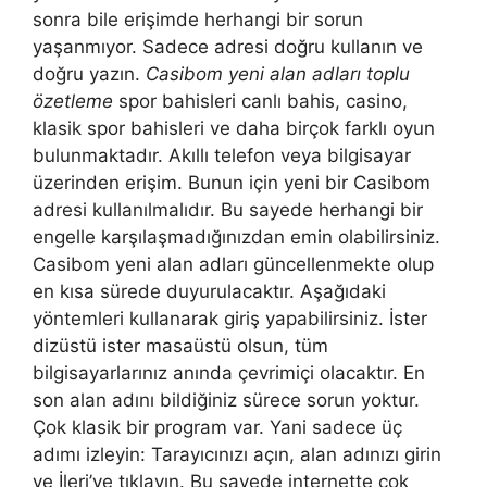
sonra bile erişimde herhangi bir sorun
yaşanmıyor. Sadece adresi doğru kullanın ve
doğru yazın.
Casibom yeni alan adları toplu
özetleme
spor bahisleri canlı bahis, casino,
klasik spor bahisleri ve daha birçok farklı oyun
bulunmaktadır. Akıllı telefon veya bilgisayar
üzerinden erişim. Bunun için yeni bir Casibom
adresi kullanılmalıdır. Bu sayede herhangi bir
engelle karşılaşmadığınızdan emin olabilirsiniz.
Casibom yeni alan adları güncellenmekte olup
en kısa sürede duyurulacaktır. Aşağıdaki
yöntemleri kullanarak giriş yapabilirsiniz. İster
dizüstü ister masaüstü olsun, tüm
bilgisayarlarınız anında çevrimiçi olacaktır. En
son alan adını bildiğiniz sürece sorun yoktur.
Çok klasik bir program var. Yani sadece üç
adımı izleyin: Tarayıcınızı açın, alan adınızı girin
ve İleri’ye tıklayın. Bu sayede internette çok