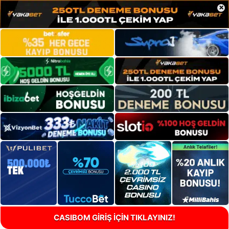
×
CASIBOM GİRİŞ İÇİN TIKLAYINIZ!