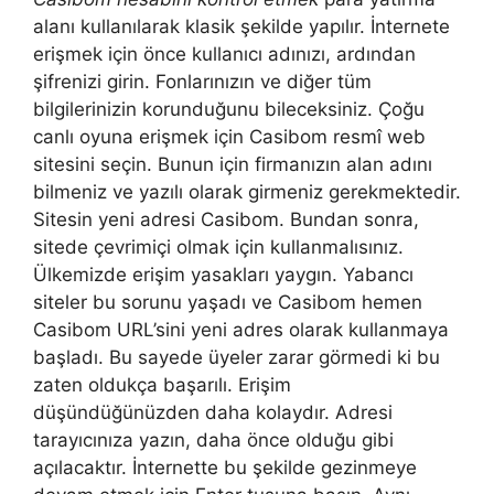
alanı kullanılarak klasik şekilde yapılır. İnternete
erişmek için önce kullanıcı adınızı, ardından
şifrenizi girin. Fonlarınızın ve diğer tüm
bilgilerinizin korunduğunu bileceksiniz. Çoğu
canlı oyuna erişmek için Casibom resmî web
sitesini seçin. Bunun için firmanızın alan adını
bilmeniz ve yazılı olarak girmeniz gerekmektedir.
Sitesin yeni adresi Casibom. Bundan sonra,
sitede çevrimiçi olmak için kullanmalısınız.
Ülkemizde erişim yasakları yaygın. Yabancı
siteler bu sorunu yaşadı ve Casibom hemen
Casibom URL’sini yeni adres olarak kullanmaya
başladı. Bu sayede üyeler zarar görmedi ki bu
zaten oldukça başarılı. Erişim
düşündüğünüzden daha kolaydır. Adresi
tarayıcınıza yazın, daha önce olduğu gibi
açılacaktır. İnternette bu şekilde gezinmeye