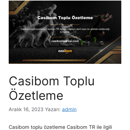
Casibom Toplu
Özetleme
Aralık 16, 2023
Yazarı:
admin
Casibom toplu özetleme Casibom TR ile ilgili