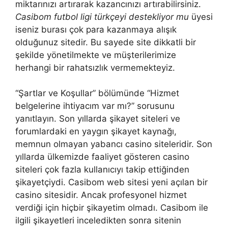
miktarınızı artırarak kazancınızı artırabilirsiniz.
Casibom futbol ligi türkçeyi destekliyor mu
üyesi
iseniz burası çok para kazanmaya alışık
olduğunuz sitedir. Bu sayede site dikkatli bir
şekilde yönetilmekte ve müşterilerimize
herhangi bir rahatsızlık vermemekteyiz.
“Şartlar ve Koşullar” bölümünde “Hizmet
belgelerine ihtiyacım var mı?” sorusunu
yanıtlayın. Son yıllarda şikayet siteleri ve
forumlardaki en yaygın şikayet kaynağı,
memnun olmayan yabancı casino siteleridir. Son
yıllarda ülkemizde faaliyet gösteren casino
siteleri çok fazla kullanıcıyı takip ettiğinden
şikayetçiydi. Casibom web sitesi yeni açılan bir
casino sitesidir. Ancak profesyonel hizmet
verdiği için hiçbir şikayetim olmadı. Casibom ile
ilgili şikayetleri inceledikten sonra sitenin