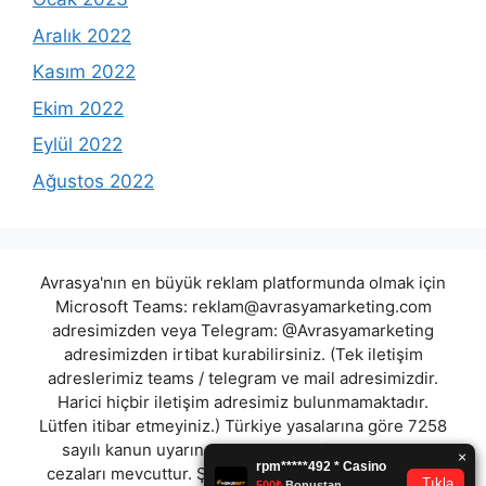
Aralık 2022
Kasım 2022
Ekim 2022
Eylül 2022
Ağustos 2022
Avrasya'nın en büyük reklam platformunda olmak için
Microsoft Teams:
reklam@avrasyamarketing.com
adresimizden veya Telegram: @Avrasyamarketing
adresimizden irtibat kurabilirsiniz. (Tek iletişim
adreslerimiz teams / telegram ve mail adresimizdir.
Harici hiçbir iletişim adresimiz bulunmamaktadır.
Lütfen itibar etmeyiniz.) Türkiye yasalarına göre 7258
sayılı kanun uyarınca yasa dışı bahis oynamanın
cezaları mevcuttur. Şu an bulunduğunuz site hiç bir