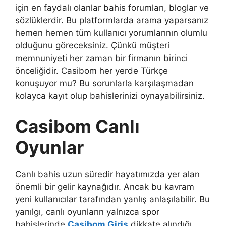
için en faydalı olanlar bahis forumları, bloglar ve
sözlüklerdir. Bu platformlarda arama yaparsanız
hemen hemen tüm kullanıcı yorumlarının olumlu
olduğunu göreceksiniz. Çünkü müşteri
memnuniyeti her zaman bir firmanın birinci
önceliğidir. Casibom her yerde Türkçe
konuşuyor mu? Bu sorunlarla karşılaşmadan
kolayca kayıt olup bahislerinizi oynayabilirsiniz.
Casibom Canlı
Oyunlar
Canlı bahis uzun süredir hayatımızda yer alan
önemli bir gelir kaynağıdır. Ancak bu kavram
yeni kullanıcılar tarafından yanlış anlaşılabilir. Bu
yanılgı, canlı oyunların yalnızca spor
bahislerinde
Casibom Giriş
dikkate alındığı