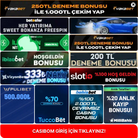
×
CASIBOM GİRİŞ İÇİN TIKLAYINIZ!