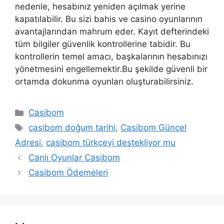
nedenle, hesabınız yeniden açılmak yerine
kapatılabilir. Bu sizi bahis ve casino oyunlarının
avantajlarından mahrum eder. Kayıt defterindeki
tüm bilgiler güvenlik kontrollerine tabidir. Bu
kontrollerin temel amacı, başkalarının hesabınızı
yönetmesini engellemektir.Bu şekilde güvenli bir
ortamda dokunma oyunları oluşturabilirsiniz.
Kategoriler
Casibom
Etiketler
casibom doğum tarihi
,
Casibom Güncel
Adresi
,
casibom türkçeyi destekliyor mu
Yazı
Canlı Oyunlar Casibom
dolaşımı
Casibom Ödemeleri