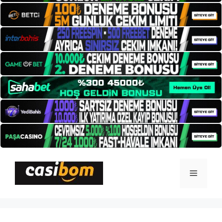
İçeriğe
atla
Menü