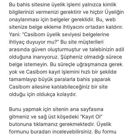
Bu bahis sitesine üyelik işlemi yalnızca kimlik
bilgilerinizi vermenizi gerektirir ve hiçbir Üyeliğin
onaylanması için belgeler gereklidir. Bu, web
sitenize belge ekleme ihtiyacını ortadan kaldırır.
Yani: “Casibom üyelik seviyesi belgelerine
ihtiyaç duyuyor mu?” Bu site müşterileri
arasında güven oluşturmuştur ve talebinizin adil
olduğuna inanıyoruz. Şüpheniz olmadığı sürece
belge istemeyin. Bu süreçle uğraşmanıza gerek
yok ve Casibom kayıt işlemini hızlı bir şekilde
tamamlayıp büyük paralarla bahis yaparak
Casibom ailesine katılabileceğiniz bir site
olduğu için oldukça kolaydır.
Bunu yapmak için sitenin ana sayfasına
gitmeniz ve sağ üst köşedeki “Kayıt Ol”
butonuna tıklamanız gerekmektedir. Üyelik
formunu buradan inceleyebilirsiniz. Bu formu