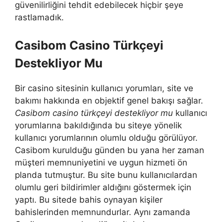
güvenilirliğini tehdit edebilecek hiçbir şeye
rastlamadık.
Casibom Casino Türkçeyi
Destekliyor Mu
Bir casino sitesinin kullanıcı yorumları, site ve
bakımı hakkında en objektif genel bakışı sağlar.
Casibom casino türkçeyi destekliyor mu
kullanıcı
yorumlarına bakıldığında bu siteye yönelik
kullanıcı yorumlarının olumlu olduğu görülüyor.
Casibom kurulduğu günden bu yana her zaman
müşteri memnuniyetini ve uygun hizmeti ön
planda tutmuştur. Bu site bunu kullanıcılardan
olumlu geri bildirimler aldığını göstermek için
yaptı. Bu sitede bahis oynayan kişiler
bahislerinden memnundurlar. Aynı zamanda