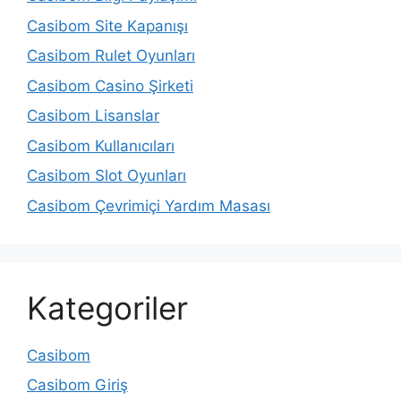
Casibom Site Kapanışı
Casibom Rulet Oyunları
Casibom Casino Şirketi
Casibom Lisanslar
Casibom Kullanıcıları
Casibom Slot Oyunları
Casibom Çevrimiçi Yardım Masası
Kategoriler
Casibom
Casibom Giriş