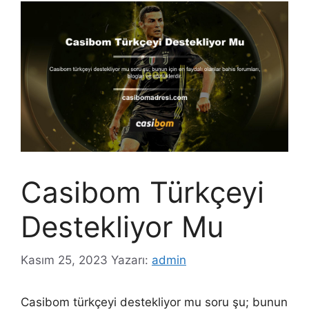
Casibom Türkçeyi
Destekliyor Mu
Kasım 25, 2023
Yazarı:
admin
Casibom türkçeyi destekliyor mu soru şu; bunun