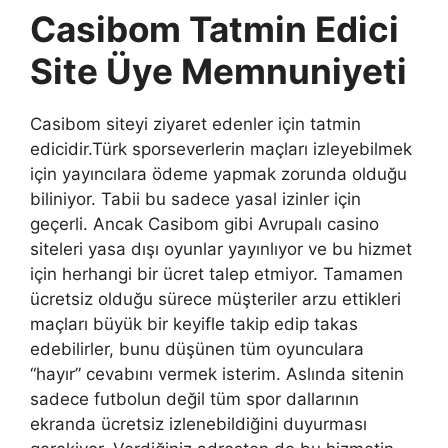
Casibom Tatmin Edici
Site Üye Memnuniyeti
Casibom siteyi ziyaret edenler için tatmin
edicidir.Türk sporseverlerin maçları izleyebilmek
için yayıncılara ödeme yapmak zorunda olduğu
biliniyor. Tabii bu sadece yasal izinler için
geçerli. Ancak Casibom gibi Avrupalı ​​casino
siteleri yasa dışı oyunlar yayınlıyor ve bu hizmet
için herhangi bir ücret talep etmiyor. Tamamen
ücretsiz olduğu sürece müşteriler arzu ettikleri
maçları büyük bir keyifle takip edip takas
edebilirler, bunu düşünen tüm oyunculara
“hayır” cevabını vermek isterim. Aslında sitenin
sadece futbolun değil tüm spor dallarının
ekranda ücretsiz izlenebildiğini duyurması