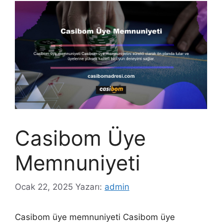
Casibom Üye
Memnuniyeti
Ocak 22, 2025
Yazarı:
admin
Casibom üye memnuniyeti Casibom üye