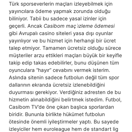
Türk sporseverlerin maçları izleyebilmek için
yayıncılara ödeme yapmak zorunda olduğu
biliniyor. Tabii bu sadece yasal izinler için
geçerli. Ancak
Casibom maç i̇zleme ödemesi
gibi Avrupalı ​​casino siteleri yasa dışı oyunlar
yayınlıyor ve bu hizmet için herhangi bir ücret
talep etmiyor. Tamamen ücretsiz olduğu sürece
müşteriler arzu ettikleri maçları büyük bir keyifle
takip edip takas edebilirler, bunu düşünen tüm
oyunculara “hayır” cevabını vermek isterim.
Aslında sitenin sadece futbolun değil tüm spor
dallarının ekranda ücretsiz izlenebildiğini
duyurması gerekiyor. Verdiğiniz adresten de bu
hizmetin alınabildiğini belirtmek istedim. Futbol,
Casibom TV’de öne çıkan başlıca sporlardan
biridir. Bununla birlikte hükümet futbolun
ötesinde önemli iyileştirmeler yaptı. Bu sayede
izleyiciler hem euroleague hem de standart lig