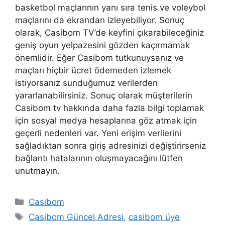
basketbol maçlarının yanı sıra tenis ve voleybol
maçlarını da ekrandan izleyebiliyor. Sonuç
olarak, Casibom TV’de keyfini çıkarabileceğiniz
geniş oyun yelpazesini gözden kaçırmamak
önemlidir. Eğer Casibom tutkunuysanız ve
maçları hiçbir ücret ödemeden izlemek
istiyorsanız sunduğumuz verilerden
yararlanabilirsiniz. Sonuç olarak müşterilerin
Casibom tv hakkında daha fazla bilgi toplamak
için sosyal medya hesaplarına göz atmak için
geçerli nedenleri var. Yeni erişim verilerini
sağladıktan sonra giriş adresinizi değiştirirseniz
bağlantı hatalarının oluşmayacağını lütfen
unutmayın.
Kategoriler
Casibom
Etiketler
Casibom Güncel Adresi
,
casibom üye