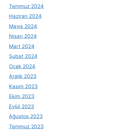
Temmuz 2024
Haziran 2024
Mayıs 2024
Nisan 2024
Mart 2024
Şubat 2024
Ocak 2024
Aralık 2023
Kasım 2023
Ekim 2023
Eylül 2023
Ağustos 2023
Temmuz 2023