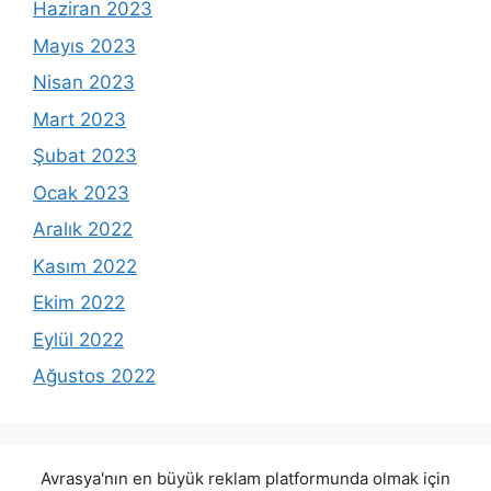
Haziran 2023
Mayıs 2023
Nisan 2023
Mart 2023
Şubat 2023
Ocak 2023
Aralık 2022
Kasım 2022
Ekim 2022
Eylül 2022
Ağustos 2022
Avrasya'nın en büyük reklam platformunda olmak için