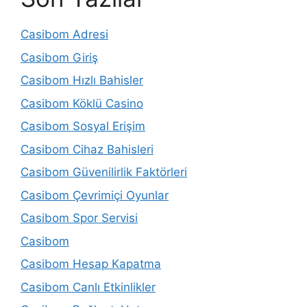
Casibom Adresi
Casibom Giriş
Casibom Hızlı Bahisler
Casibom Köklü Casino
Casibom Sosyal Erişim
Casibom Cihaz Bahisleri
Casibom Güvenilirlik Faktörleri
Casibom Çevrimiçi Oyunlar
Casibom Spor Servisi
Casibom
Casibom Hesap Kapatma
Casibom Canlı Etkinlikler