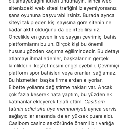
oluşmayacağını lütfen unutmayın. İkincil web
sitenizdeki web sitesi trafiğini izleyemiyorsanız
şans oyununa başvurabilirsiniz. Burada ayrıca
siteyi takip eden kişi sayısına göre sitenin ne
kadar aktif olduğunu da belirtebilirsiniz.
Öncelikle en güvenilir ve saygın çevrimiçi bahis
platformlarını bulun. Birçok kişi bu önemli
hususu gözden kaçırma eğilimindedir. Bu detayı
atlamayı ihmal edenler, başkalarının gerçek
kimliklerini keşfetmesini engelleyebilir. Çevrimiçi
platform spor bahisleri veya oranları sağlamaz.
Bu hizmetleri başka firmalardan alıyorlar.
Elbette yollarını değiştirme hakları var. Ancak
çok fazla keserek hata yaptım, bu yüzden ek
katmanlar ekleyerek telafi ettim.
Casibom
tatmin edici site üye memnuniyeti
ayrıca servis
sağlayıcılar arasında da en yüksek puanı aldı.
Casibom casino sektöründe önemli bir varlığa