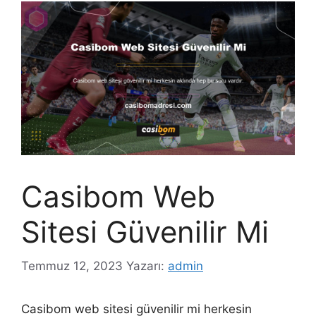
Casibom Web
Sitesi Güvenilir Mi
Temmuz 12, 2023
Yazarı:
admin
Casibom web sitesi güvenilir mi herkesin