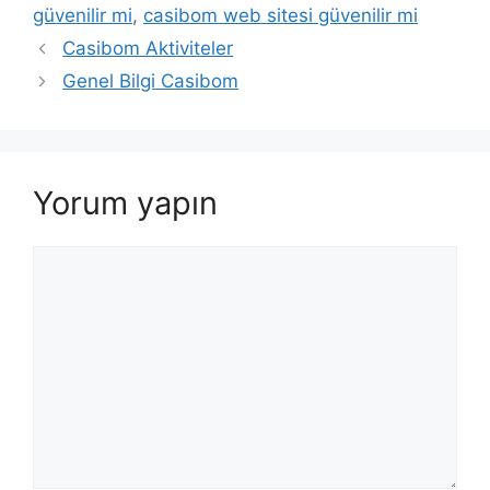
güvenilir mi
,
casibom web sitesi güvenilir mi
Yazı
Casibom Aktiviteler
dolaşımı
Genel Bilgi Casibom
Yorum yapın
Yorum