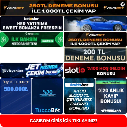
×
CASIBOM GİRİŞ İÇİN TIKLAYINIZ!