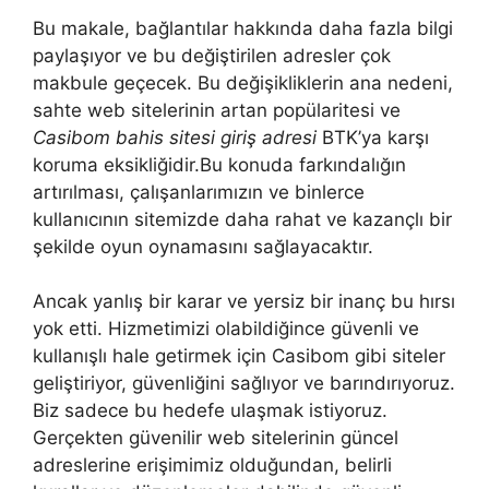
Bu makale, bağlantılar hakkında daha fazla bilgi
paylaşıyor ve bu değiştirilen adresler çok
makbule geçecek. Bu değişikliklerin ana nedeni,
sahte web sitelerinin artan popülaritesi ve
Casibom bahis sitesi giriş adresi
BTK’ya karşı
koruma eksikliğidir.Bu konuda farkındalığın
artırılması, çalışanlarımızın ve binlerce
kullanıcının sitemizde daha rahat ve kazançlı bir
şekilde oyun oynamasını sağlayacaktır.
Ancak yanlış bir karar ve yersiz bir inanç bu hırsı
yok etti. Hizmetimizi olabildiğince güvenli ve
kullanışlı hale getirmek için Casibom gibi siteler
geliştiriyor, güvenliğini sağlıyor ve barındırıyoruz.
Biz sadece bu hedefe ulaşmak istiyoruz.
Gerçekten güvenilir web sitelerinin güncel
adreslerine erişimimiz olduğundan, belirli