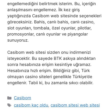
engellemediğini belirtmek isterim. Bu, içeriğin
anlaşılmasını engellemez. İlk kez giriş
yaptığınızda Casibom web sitesinde seçenekleri
göreceksiniz. Bahis, canlı bahis, canlı casino,
slot oyunları, tombala, özel oyunlar, pilotlar,
promosyonlar, canlı oyunlar ve piyangolar
sunuyoruz.
Casibom web sitesi sizden onu indirmenizi
isteyecektir. Bu sayede BTK askıya alındıktan
sonra hesabınıza erişim kesintiye uğramaz.
Hesabınıza hızlı erişim. Bildiğiniz gibi, Türk
olmayan casino siteleri genellikle Türkiye’de
engellenir. Tabii ki, bu zamanla sıkıcı olabilir.
Kategoriler
Casibom
Etiketler
casibom kaç oldu
,
casibom sitesi web sitesi