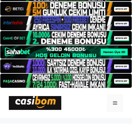
İçeriğe
atla
Menü