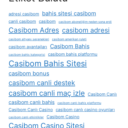
bahis sitesi casibom
adresi casibom
canli casibom
casibom
casibom aboneliğim neden sona erdi
Casibom Adres
casibom adresi
casibom altyapı seçenekleri
casibom amerikan ruleti
Casibom Bahis
casibom avantajları
casibom bahis platformu
casibom bahis kategorisi
Casibom Bahis Sitesi
casibom bonus
casibom canli destek
casibom canli maç izle
Casibom Canlı
casibom canlı bahis
casibom canlı bahis platformu
Casibom Canlı Casino
casibom canlı casino oyunları
Casibom Casino
casibom canlı etkinlikler
Casibom Casino Sitesi