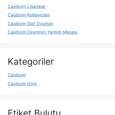
Casibom Lisanslar
Casibom Kullanıcıları
Casibom Slot Oyunları
Casibom Çevrimiçi Yardım Masası
Kategoriler
Casibom
Casibom Giriş
Etiket Bulutu