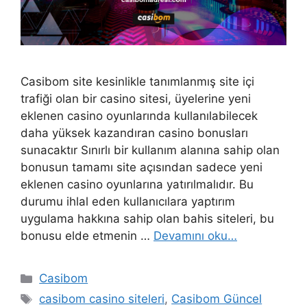
Casibom site kesinlikle tanımlanmış site içi
trafiği olan bir casino sitesi, üyelerine yeni
eklenen casino oyunlarında kullanılabilecek
daha yüksek kazandıran casino bonusları
sunacaktır Sınırlı bir kullanım alanına sahip olan
bonusun tamamı site açısından sadece yeni
eklenen casino oyunlarına yatırılmalıdır. Bu
durumu ihlal eden kullanıcılara yaptırım
uygulama hakkına sahip olan bahis siteleri, bu
bonusu elde etmenin …
Devamını oku…
Kategoriler
Casibom
Etiketler
casibom casino siteleri
,
Casibom Güncel