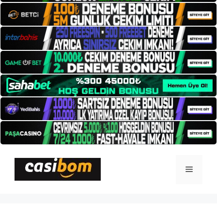
İçeriğe
atla
Menü