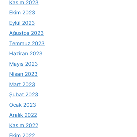
Kasım 2023
Ekim 2023
Eylül 2023
Ağustos 2023
Temmuz 2023
Haziran 2023
Mayıs 2023
Nisan 2023
Mart 2023
Şubat 2023
Ocak 2023
Aralık 2022
Kasım 2022
Ekim 2022