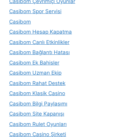
Casibom Çevrimiçi Oyunlar
Casibom Spor Servisi
Casibom
Casibom Hesap Kapatma
Casibom Canlı Etkinlikler
Casibom Bağlantı Hatası
Casibom Ek Bahisler
Casibom Uzman Ekip
Casibom Rahat Destek
Casibom Klasik Casino
Casibom Bilgi Paylaşımı
Casibom Site Kapanışı
Casibom Rulet Oyunları
Casibom Casino Şirketi