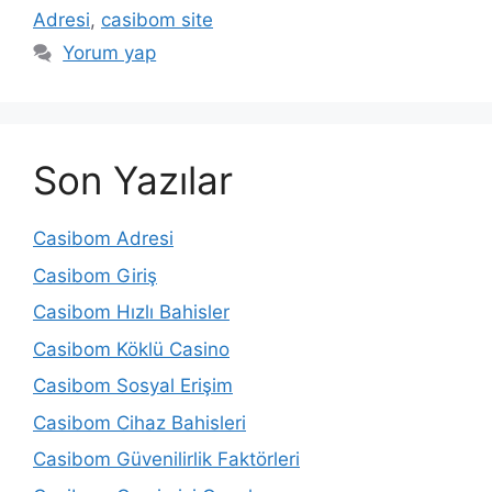
Adresi
,
casibom site
Yorum yap
Son Yazılar
Casibom Adresi
Casibom Giriş
Casibom Hızlı Bahisler
Casibom Köklü Casino
Casibom Sosyal Erişim
Casibom Cihaz Bahisleri
Casibom Güvenilirlik Faktörleri