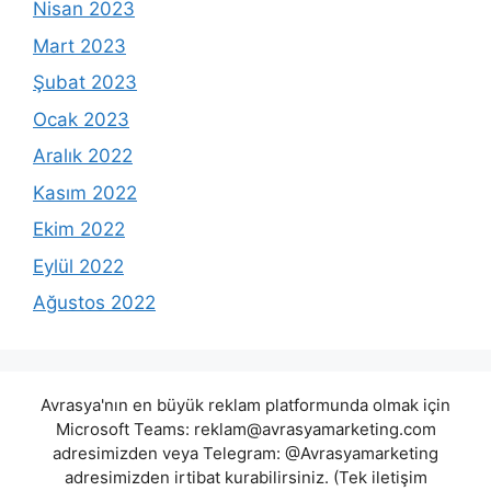
Nisan 2023
Mart 2023
Şubat 2023
Ocak 2023
Aralık 2022
Kasım 2022
Ekim 2022
Eylül 2022
Ağustos 2022
Avrasya'nın en büyük reklam platformunda olmak için
Microsoft Teams:
reklam@avrasyamarketing.com
adresimizden veya Telegram: @Avrasyamarketing
adresimizden irtibat kurabilirsiniz. (Tek iletişim