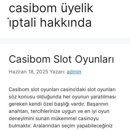
casibom üyelik
i̇ptali hakkında
Casibom Slot Oyunları
Haziran 18, 2025
Yazarı:
admin
Casibom slot oyunları casino’daki slot oyunları
söz konusu olduğunda her oyunun yaratılması
gereken kendi özel başlığı vardır. Başarının
anahtarı, tercihlerinize uygun ve en iyi oyun
deneyimini sunan mükemmel casinoyu
bulmaktır. Aralarından seçim yapabileceğiniz