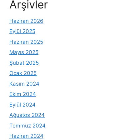
Arşivler
Haziran 2026
Eylül 2025
Haziran 2025
Mayıs 2025
Şubat 2025
Ocak 2025
Kasım 2024
Ekim 2024
Eylül 2024
Ağustos 2024
Temmuz 2024
Haziran 2024