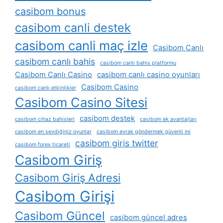
casibom bonus
casibom canli destek
casibom canli maç izle
Casibom Canlı
casibom canlı bahis
casibom canlı bahis platformu
Casibom Canlı Casino
casibom canlı casino oyunları
Casibom Casino
casibom canlı etkinlikler
Casibom Casino Sitesi
casibom destek
casibom cihaz bahisleri
casibom ek avantajları
casibom en sevdiğiniz oyunlar
casibom evrak göndermek güvenli mi
casibom giris twitter
casibom forex ticareti
Casibom Giriş
Casibom Giriş Adresi
Casibom Girişi
Casibom Güncel
casibom güncel adres