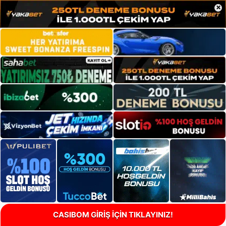
×
CASIBOM GİRİŞ İÇİN TIKLAYINIZ!