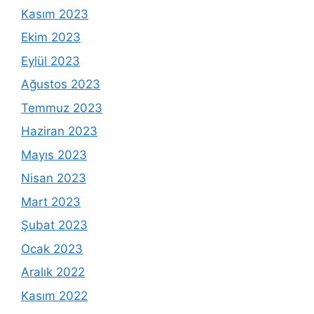
Kasım 2023
Ekim 2023
Eylül 2023
Ağustos 2023
Temmuz 2023
Haziran 2023
Mayıs 2023
Nisan 2023
Mart 2023
Şubat 2023
Ocak 2023
Aralık 2022
Kasım 2022