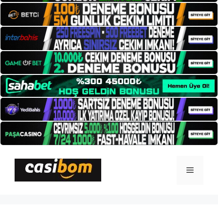
İçeriğe
atla
Menü