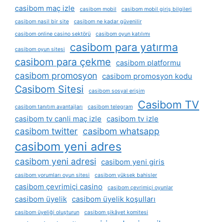
casibom maç izle
casibom mobil
casibom mobil giriş bilgileri
casibom nasil bir site
casibom ne kadar güvenilir
casibom online casino sektörü
casibom oyun katılımı
casibom para yatırma
casibom oyun sitesi
casibom para çekme
casibom platformu
casibom promosyon
casibom promosyon kodu
Casibom Sitesi
casibom sosyal erişim
Casibom TV
casibom tanıtım avantajları
casibom telegram
casibom tv canli maç izle
casibom tv izle
casibom twitter
casibom whatsapp
casibom yeni adres
casibom yeni adresi
casibom yeni giris
casibom yorumları oyun sitesi
casibom yüksek bahisler
casibom çevrimiçi casino
casibom çevrimiçi oyunlar
casibom üyelik
casibom üyelik koşulları
casibom üyeliği oluşturun
casibom şikâyet komitesi