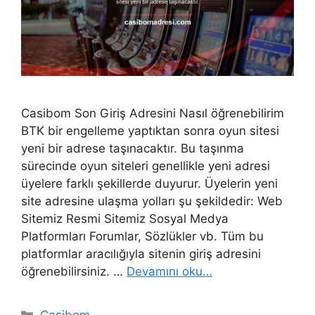
Casibom Son Giriş Adresini Nasıl öğrenebilirim
BTK bir engelleme yaptıktan sonra oyun sitesi
yeni bir adrese taşınacaktır. Bu taşınma
sürecinde oyun siteleri genellikle yeni adresi
üyelere farklı şekillerde duyurur. Üyelerin yeni
site adresine ulaşma yolları şu şekildedir: Web
Sitemiz Resmi Sitemiz Sosyal Medya
Platformları Forumlar, Sözlükler vb. Tüm bu
platformlar aracılığıyla sitenin giriş adresini
öğrenebilirsiniz. …
Devamını oku…
Kategoriler