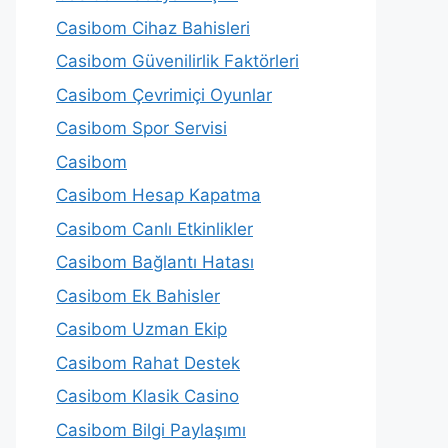
Casibom Cihaz Bahisleri
Casibom Güvenilirlik Faktörleri
Casibom Çevrimiçi Oyunlar
Casibom Spor Servisi
Casibom
Casibom Hesap Kapatma
Casibom Canlı Etkinlikler
Casibom Bağlantı Hatası
Casibom Ek Bahisler
Casibom Uzman Ekip
Casibom Rahat Destek
Casibom Klasik Casino
Casibom Bilgi Paylaşımı