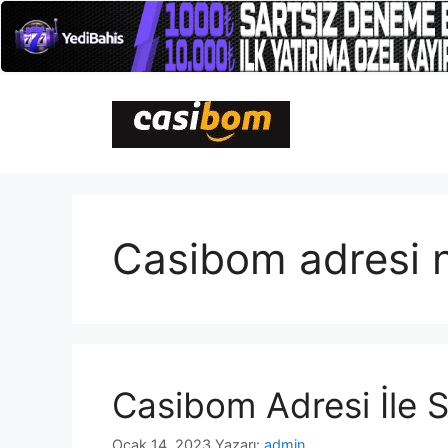
İçeriğe
atla
Casibom adresi 
Casibom Adresi İle 
Ocak 14, 2023
Yazarı:
admin