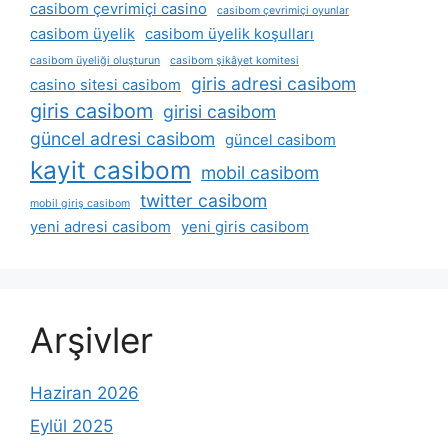
casibom çevrimiçi casino
casibom çevrimiçi oyunlar
casibom üyelik
casibom üyelik koşulları
casibom üyeliği oluşturun
casibom şikâyet komitesi
giris adresi casibom
casino sitesi casibom
giris casibom
girisi casibom
güncel adresi casibom
güncel casibom
kayit casibom
mobil casibom
twitter casibom
mobil giriş casibom
yeni adresi casibom
yeni giris casibom
Arşivler
Haziran 2026
Eylül 2025