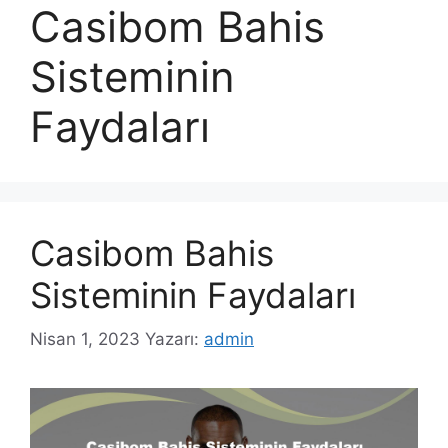
Casibom Bahis
Sisteminin
Faydaları
Casibom Bahis
Sisteminin Faydaları
Nisan 1, 2023
Yazarı:
admin