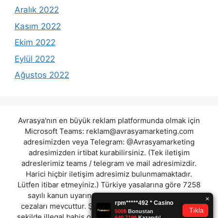
Aralık 2022
Kasım 2022
Ekim 2022
Eylül 2022
Ağustos 2022
Avrasya'nın en büyük reklam platformunda olmak için
Microsoft Teams:
reklam@avrasyamarketing.com
adresimizden veya Telegram: @Avrasyamarketing
adresimizden irtibat kurabilirsiniz. (Tek iletişim
adreslerimiz teams / telegram ve mail adresimizdir.
Harici hiçbir iletişim adresimiz bulunmamaktadır.
Lütfen itibar etmeyiniz.) Türkiye yasalarına göre 7258
sayılı kanun uyarınca yasa dışı bahis oynamanın
cezaları mevcuttur. Şu an bulunduğunuz site hiç bir
şekilde illegal bahis oyunları oynatmıyor ve oynamaya