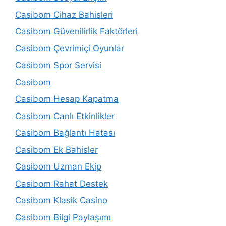
Casibom Cihaz Bahisleri
Casibom Güvenilirlik Faktörleri
Casibom Çevrimiçi Oyunlar
Casibom Spor Servisi
Casibom
Casibom Hesap Kapatma
Casibom Canlı Etkinlikler
Casibom Bağlantı Hatası
Casibom Ek Bahisler
Casibom Uzman Ekip
Casibom Rahat Destek
Casibom Klasik Casino
Casibom Bilgi Paylaşımı