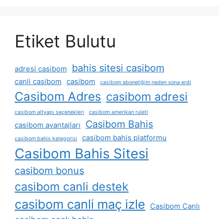
Etiket Bulutu
bahis sitesi casibom
adresi casibom
canli casibom
casibom
casibom aboneliğim neden sona erdi
Casibom Adres
casibom adresi
casibom altyapı seçenekleri
casibom amerikan ruleti
Casibom Bahis
casibom avantajları
casibom bahis platformu
casibom bahis kategorisi
Casibom Bahis Sitesi
casibom bonus
casibom canli destek
casibom canli maç izle
Casibom Canlı