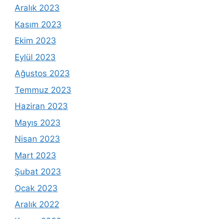
Aralık 2023
Kasım 2023
Ekim 2023
Eylül 2023
Ağustos 2023
Temmuz 2023
Haziran 2023
Mayıs 2023
Nisan 2023
Mart 2023
Şubat 2023
Ocak 2023
Aralık 2022