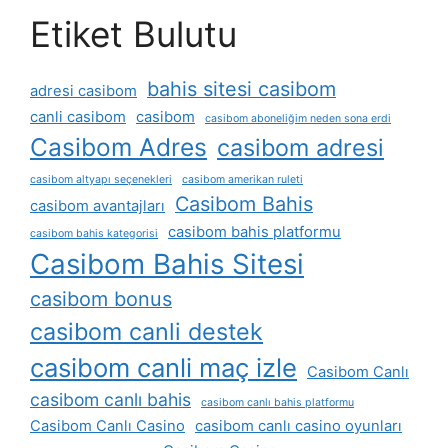
Etiket Bulutu
bahis sitesi casibom
adresi casibom
canli casibom
casibom
casibom aboneliğim neden sona erdi
Casibom Adres
casibom adresi
casibom altyapı seçenekleri
casibom amerikan ruleti
Casibom Bahis
casibom avantajları
casibom bahis platformu
casibom bahis kategorisi
Casibom Bahis Sitesi
casibom bonus
casibom canli destek
casibom canli maç izle
Casibom Canlı
casibom canlı bahis
casibom canlı bahis platformu
Casibom Canlı Casino
casibom canlı casino oyunları