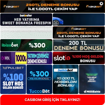
×
CASIBOM GİRİŞ İÇİN TIKLAYINIZ!