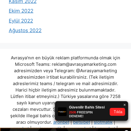
Kasım 2022
Ekim 2022
Eylül 2022
Ağustos 2022
Avrasya'nın en büyük reklam platformunda olmak için
Microsoft Teams:
reklam@avrasyamarketing.com
adresimizden veya Telegram: @Avrasyamarketing
adresimizden irtibat kurabilirsiniz. (Tek iletişim
adreslerimiz teams / telegram ve mail adresimizdir.
Harici hiçbir iletişim adresimiz bulunmamaktadır.
Lütfen itibar etmeyiniz.) Türkiye yasalarına göre 7258
sayılı kanun uyarınca yasa dışı bahis oynamanın
cezaları mevcuttur. Şu an bulunduğunuz site hiç bir
şekilde illegal bahis oyunları oynatmıyor ve oynamaya
aracı olmuyordur.
aronbet
|
betsibet
|
slotmatik
|
ruyabet
|
casinomuyelik
|
yesmorebet
|
kozmobet
|