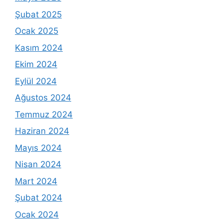
Şubat 2025
Ocak 2025
Kasım 2024
Ekim 2024
Eylül 2024
Ağustos 2024
Temmuz 2024
Haziran 2024
Mayıs 2024
Nisan 2024
Mart 2024
Şubat 2024
Ocak 2024