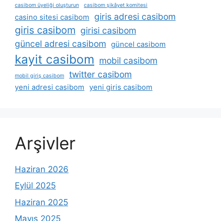
casibom üyeliği oluşturun
casibom şikâyet komitesi
giris adresi casibom
casino sitesi casibom
giris casibom
girisi casibom
güncel adresi casibom
güncel casibom
kayit casibom
mobil casibom
twitter casibom
mobil giriş casibom
yeni adresi casibom
yeni giris casibom
Arşivler
Haziran 2026
Eylül 2025
Haziran 2025
Mayıs 2025