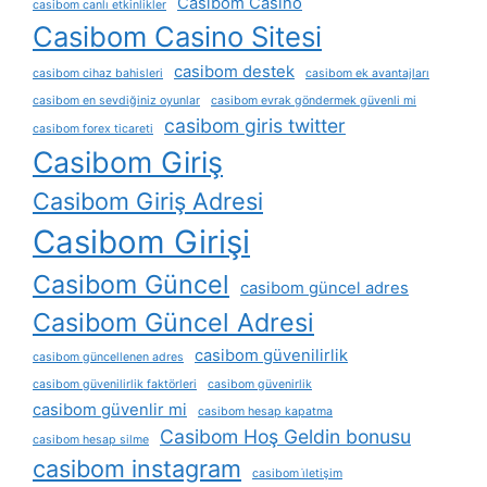
Casibom Casino
casibom canlı etkinlikler
Casibom Casino Sitesi
casibom destek
casibom cihaz bahisleri
casibom ek avantajları
casibom en sevdiğiniz oyunlar
casibom evrak göndermek güvenli mi
casibom giris twitter
casibom forex ticareti
Casibom Giriş
Casibom Giriş Adresi
Casibom Girişi
Casibom Güncel
casibom güncel adres
Casibom Güncel Adresi
casibom güvenilirlik
casibom güncellenen adres
casibom güvenilirlik faktörleri
casibom güvenirlik
casibom güvenlir mi
casibom hesap kapatma
Casibom Hoş Geldin bonusu
casibom hesap silme
casibom instagram
casibom i̇letişim