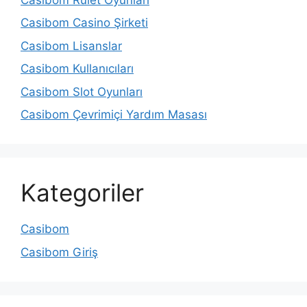
Casibom Casino Şirketi
Casibom Lisanslar
Casibom Kullanıcıları
Casibom Slot Oyunları
Casibom Çevrimiçi Yardım Masası
Kategoriler
Casibom
Casibom Giriş