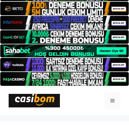
İçeriğe
atla
Menü