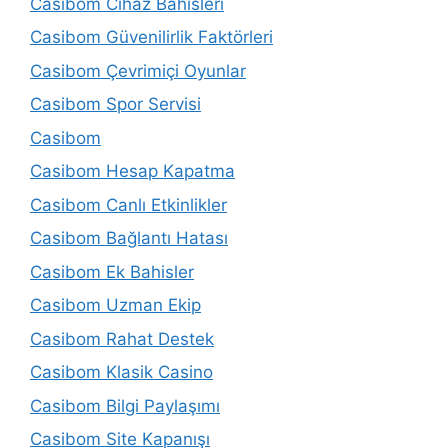
Casibom Cihaz Bahisleri
Casibom Güvenilirlik Faktörleri
Casibom Çevrimiçi Oyunlar
Casibom Spor Servisi
Casibom
Casibom Hesap Kapatma
Casibom Canlı Etkinlikler
Casibom Bağlantı Hatası
Casibom Ek Bahisler
Casibom Uzman Ekip
Casibom Rahat Destek
Casibom Klasik Casino
Casibom Bilgi Paylaşımı
Casibom Site Kapanışı