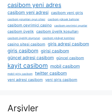
casibom yeni adres
casibom yeni adresi
casibom yeni giris
casibom yorumları oyun sitesi
casibom yüksek bahisler
casibom çevrimiçi casino
casibom çevrimiçi oyunlar
casibom üyelik
casibom üyelik koşulları
casibom üyeliği oluşturun
casibom şikâyet komitesi
giris adresi casibom
casino sitesi casibom
giris casibom
girisi casibom
güncel adresi casibom
güncel casibom
kayit casibom
mobil casibom
twitter casibom
mobil giriş casibom
yeni adresi casibom
yeni giris casibom
Arşivler