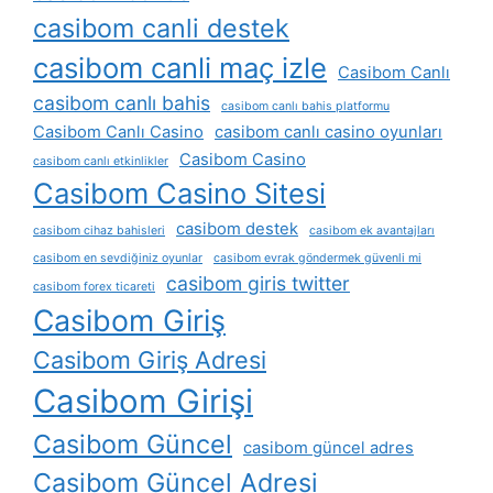
casibom canli destek
casibom canli maç izle
Casibom Canlı
casibom canlı bahis
casibom canlı bahis platformu
Casibom Canlı Casino
casibom canlı casino oyunları
Casibom Casino
casibom canlı etkinlikler
Casibom Casino Sitesi
casibom destek
casibom cihaz bahisleri
casibom ek avantajları
casibom en sevdiğiniz oyunlar
casibom evrak göndermek güvenli mi
casibom giris twitter
casibom forex ticareti
Casibom Giriş
Casibom Giriş Adresi
Casibom Girişi
Casibom Güncel
casibom güncel adres
Casibom Güncel Adresi