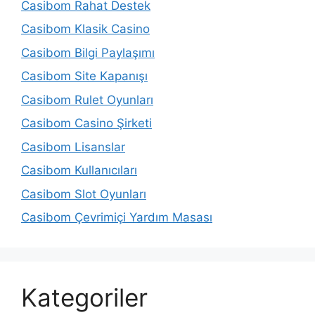
Casibom Rahat Destek
Casibom Klasik Casino
Casibom Bilgi Paylaşımı
Casibom Site Kapanışı
Casibom Rulet Oyunları
Casibom Casino Şirketi
Casibom Lisanslar
Casibom Kullanıcıları
Casibom Slot Oyunları
Casibom Çevrimiçi Yardım Masası
Kategoriler