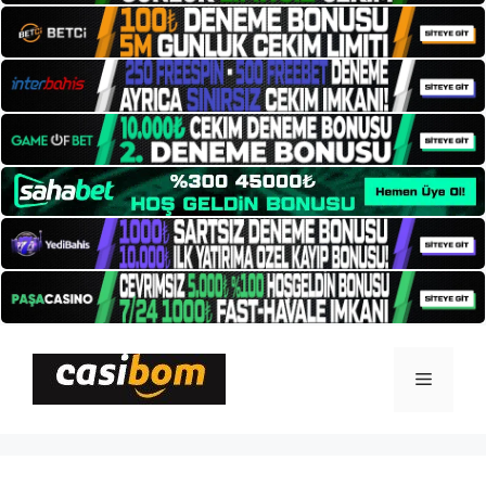
İçeriğe
atla
Menü