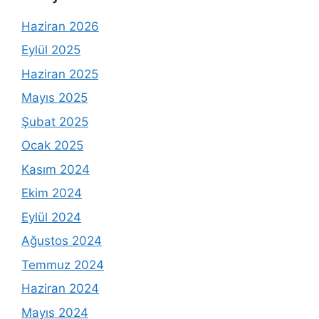
Haziran 2026
Eylül 2025
Haziran 2025
Mayıs 2025
Şubat 2025
Ocak 2025
Kasım 2024
Ekim 2024
Eylül 2024
Ağustos 2024
Temmuz 2024
Haziran 2024
Mayıs 2024