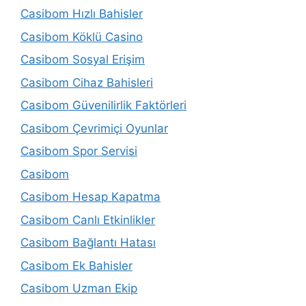
Casibom Hızlı Bahisler
Casibom Köklü Casino
Casibom Sosyal Erişim
Casibom Cihaz Bahisleri
Casibom Güvenilirlik Faktörleri
Casibom Çevrimiçi Oyunlar
Casibom Spor Servisi
Casibom
Casibom Hesap Kapatma
Casibom Canlı Etkinlikler
Casibom Bağlantı Hatası
Casibom Ek Bahisler
Casibom Uzman Ekip