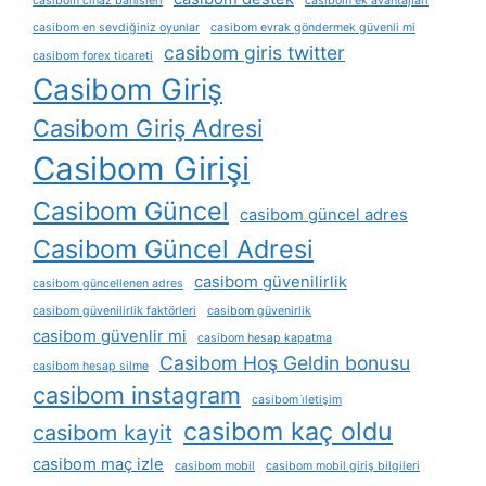
casibom cihaz bahisleri
casibom ek avantajları
casibom en sevdiğiniz oyunlar
casibom evrak göndermek güvenli mi
casibom giris twitter
casibom forex ticareti
Casibom Giriş
Casibom Giriş Adresi
Casibom Girişi
Casibom Güncel
casibom güncel adres
Casibom Güncel Adresi
casibom güvenilirlik
casibom güncellenen adres
casibom güvenilirlik faktörleri
casibom güvenirlik
casibom güvenlir mi
casibom hesap kapatma
Casibom Hoş Geldin bonusu
casibom hesap silme
casibom instagram
casibom i̇letişim
casibom kaç oldu
casibom kayit
casibom maç izle
casibom mobil
casibom mobil giriş bilgileri