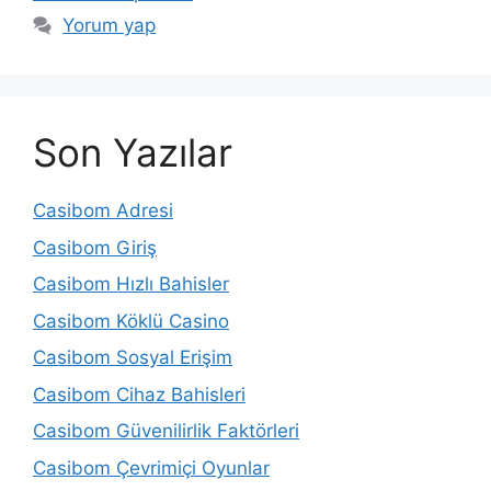
Yorum yap
Son Yazılar
Casibom Adresi
Casibom Giriş
Casibom Hızlı Bahisler
Casibom Köklü Casino
Casibom Sosyal Erişim
Casibom Cihaz Bahisleri
Casibom Güvenilirlik Faktörleri
Casibom Çevrimiçi Oyunlar