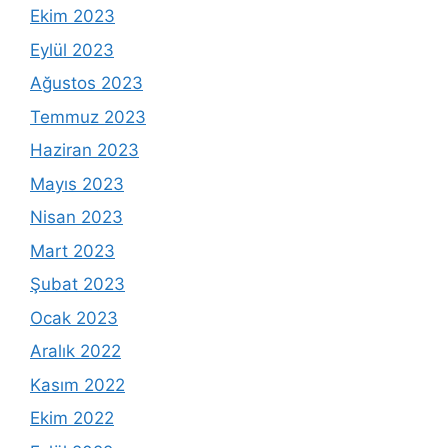
Ekim 2023
Eylül 2023
Ağustos 2023
Temmuz 2023
Haziran 2023
Mayıs 2023
Nisan 2023
Mart 2023
Şubat 2023
Ocak 2023
Aralık 2022
Kasım 2022
Ekim 2022