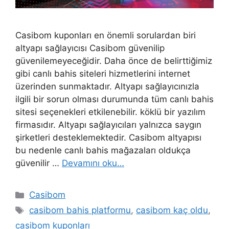
Casibom kuponları en önemli sorulardan biri
altyapı sağlayıcısı Casibom güvenilip
güvenilemeyeceğidir. Daha önce de belirttiğimiz
gibi canlı bahis siteleri hizmetlerini internet
üzerinden sunmaktadır. Altyapı sağlayıcınızla
ilgili bir sorun olması durumunda tüm canlı bahis
sitesi seçenekleri etkilenebilir. köklü bir yazılım
firmasıdır. Altyapı sağlayıcıları yalnızca saygın
şirketleri desteklemektedir. Casibom altyapısı
bu nedenle canlı bahis mağazaları oldukça
güvenilir …
Devamını oku…
Kategoriler
Casibom
Etiketler
casibom bahis platformu
,
casibom kaç oldu
,
casibom kuponları