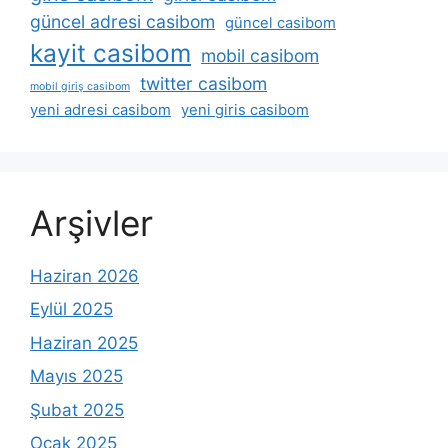
güncel adresi casibom
güncel casibom
kayit casibom
mobil casibom
twitter casibom
mobil giriş casibom
yeni adresi casibom
yeni giris casibom
Arşivler
Haziran 2026
Eylül 2025
Haziran 2025
Mayıs 2025
Şubat 2025
Ocak 2025