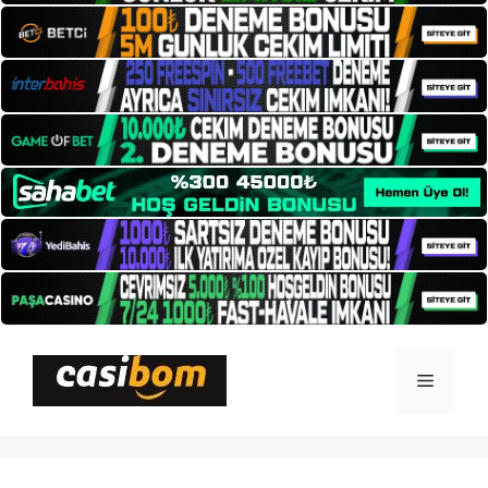
İçeriğe
atla
Menü