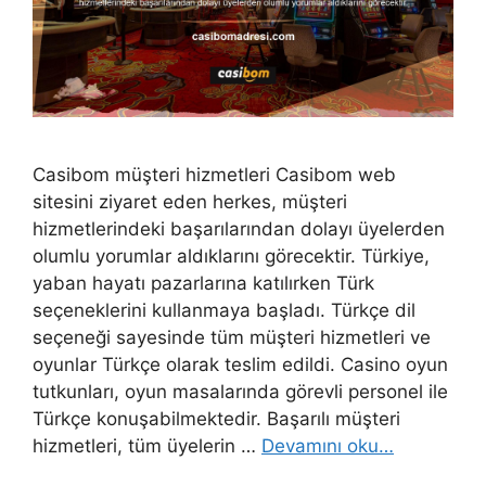
Casibom müşteri hizmetleri Casibom web
sitesini ziyaret eden herkes, müşteri
hizmetlerindeki başarılarından dolayı üyelerden
olumlu yorumlar aldıklarını görecektir. Türkiye,
yaban hayatı pazarlarına katılırken Türk
seçeneklerini kullanmaya başladı. Türkçe dil
seçeneği sayesinde tüm müşteri hizmetleri ve
oyunlar Türkçe olarak teslim edildi. Casino oyun
tutkunları, oyun masalarında görevli personel ile
Türkçe konuşabilmektedir. Başarılı müşteri
hizmetleri, tüm üyelerin …
Devamını oku…