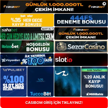
×
CASIBOM GİRİŞ İÇİN TIKLAYINIZ!