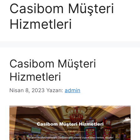
Casibom Müşteri
Hizmetleri
Casibom Müşteri
Hizmetleri
Nisan 8, 2023
Yazarı:
admin