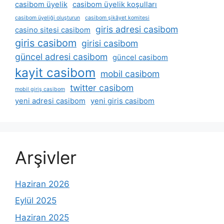
casibom üyelik
casibom üyelik koşulları
casibom üyeliği oluşturun
casibom şikâyet komitesi
giris adresi casibom
casino sitesi casibom
giris casibom
girisi casibom
güncel adresi casibom
güncel casibom
kayit casibom
mobil casibom
twitter casibom
mobil giriş casibom
yeni adresi casibom
yeni giris casibom
Arşivler
Haziran 2026
Eylül 2025
Haziran 2025