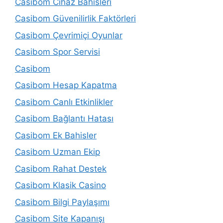
Casibom Cihaz Bahisleri
Casibom Güvenilirlik Faktörleri
Casibom Çevrimiçi Oyunlar
Casibom Spor Servisi
Casibom
Casibom Hesap Kapatma
Casibom Canlı Etkinlikler
Casibom Bağlantı Hatası
Casibom Ek Bahisler
Casibom Uzman Ekip
Casibom Rahat Destek
Casibom Klasik Casino
Casibom Bilgi Paylaşımı
Casibom Site Kapanışı