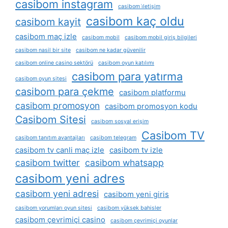
casibom instagram
casibom i̇letişim
casibom kaç oldu
casibom kayit
casibom maç izle
casibom mobil
casibom mobil giriş bilgileri
casibom nasil bir site
casibom ne kadar güvenilir
casibom online casino sektörü
casibom oyun katılımı
casibom para yatırma
casibom oyun sitesi
casibom para çekme
casibom platformu
casibom promosyon
casibom promosyon kodu
Casibom Sitesi
casibom sosyal erişim
Casibom TV
casibom tanıtım avantajları
casibom telegram
casibom tv canli maç izle
casibom tv izle
casibom twitter
casibom whatsapp
casibom yeni adres
casibom yeni adresi
casibom yeni giris
casibom yorumları oyun sitesi
casibom yüksek bahisler
casibom çevrimiçi casino
casibom çevrimiçi oyunlar