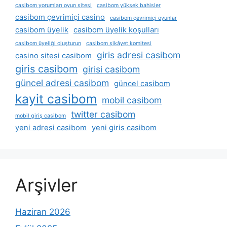
casibom yorumları oyun sitesi
casibom yüksek bahisler
casibom çevrimiçi casino
casibom çevrimiçi oyunlar
casibom üyelik
casibom üyelik koşulları
casibom üyeliği oluşturun
casibom şikâyet komitesi
giris adresi casibom
casino sitesi casibom
giris casibom
girisi casibom
güncel adresi casibom
güncel casibom
kayit casibom
mobil casibom
twitter casibom
mobil giriş casibom
yeni adresi casibom
yeni giris casibom
Arşivler
Haziran 2026