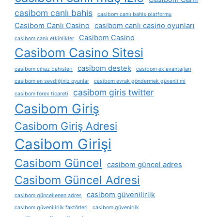
casibom canlı bahis
casibom canlı bahis platformu
Casibom Canlı Casino
casibom canlı casino oyunları
Casibom Casino
casibom canlı etkinlikler
Casibom Casino Sitesi
casibom destek
casibom cihaz bahisleri
casibom ek avantajları
casibom en sevdiğiniz oyunlar
casibom evrak göndermek güvenli mi
casibom giris twitter
casibom forex ticareti
Casibom Giriş
Casibom Giriş Adresi
Casibom Girişi
Casibom Güncel
casibom güncel adres
Casibom Güncel Adresi
casibom güvenilirlik
casibom güncellenen adres
casibom güvenilirlik faktörleri
casibom güvenirlik