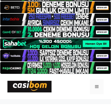
İçeriğe
atla
Menü