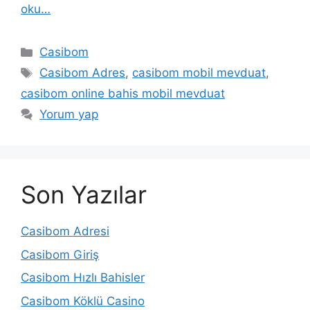
oku…
Kategoriler
Casibom
Etiketler
Casibom Adres
,
casibom mobil mevduat
,
casibom online bahis mobil mevduat
Yorum yap
Son Yazılar
Casibom Adresi
Casibom Giriş
Casibom Hızlı Bahisler
Casibom Köklü Casino