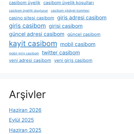
casibom üyelik
casibom üyelik koşulları
casibom üyeliği oluşturun
casibom şikâyet komitesi
giris adresi casibom
casino sitesi casibom
giris casibom
girisi casibom
güncel adresi casibom
güncel casibom
kayit casibom
mobil casibom
twitter casibom
mobil giriş casibom
yeni adresi casibom
yeni giris casibom
Arşivler
Haziran 2026
Eylül 2025
Haziran 2025