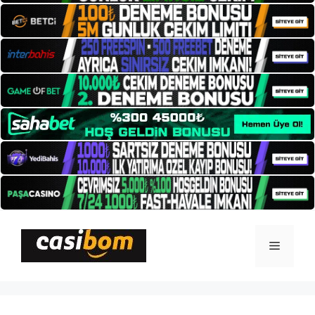
İçeriğe
atla
Menü