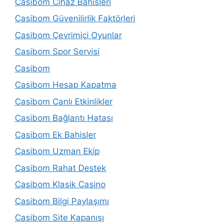
Casibom Cihaz Bahisleri
Casibom Güvenilirlik Faktörleri
Casibom Çevrimiçi Oyunlar
Casibom Spor Servisi
Casibom
Casibom Hesap Kapatma
Casibom Canlı Etkinlikler
Casibom Bağlantı Hatası
Casibom Ek Bahisler
Casibom Uzman Ekip
Casibom Rahat Destek
Casibom Klasik Casino
Casibom Bilgi Paylaşımı
Casibom Site Kapanışı