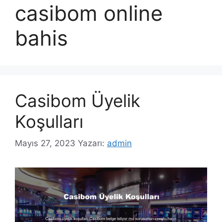
casibom online
bahis
Casibom Üyelik
Koşulları
Mayıs 27, 2023
Yazarı:
admin