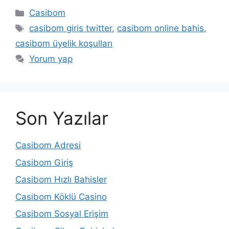
Kategoriler
Casibom
Etiketler
casibom giris twitter
,
casibom online bahis
,
casibom üyelik koşulları
Yorum yap
Son Yazılar
Casibom Adresi
Casibom Giriş
Casibom Hızlı Bahisler
Casibom Köklü Casino
Casibom Sosyal Erişim