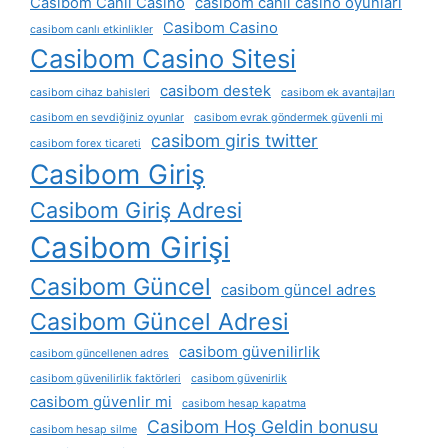
Casibom Canlı Casino
casibom canlı casino oyunları
Casibom Casino
casibom canlı etkinlikler
Casibom Casino Sitesi
casibom destek
casibom cihaz bahisleri
casibom ek avantajları
casibom en sevdiğiniz oyunlar
casibom evrak göndermek güvenli mi
casibom giris twitter
casibom forex ticareti
Casibom Giriş
Casibom Giriş Adresi
Casibom Girişi
Casibom Güncel
casibom güncel adres
Casibom Güncel Adresi
casibom güvenilirlik
casibom güncellenen adres
casibom güvenilirlik faktörleri
casibom güvenirlik
casibom güvenlir mi
casibom hesap kapatma
Casibom Hoş Geldin bonusu
casibom hesap silme