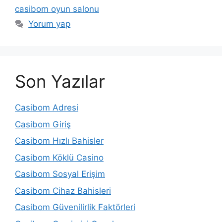
casibom oyun salonu
Yorum yap
Son Yazılar
Casibom Adresi
Casibom Giriş
Casibom Hızlı Bahisler
Casibom Köklü Casino
Casibom Sosyal Erişim
Casibom Cihaz Bahisleri
Casibom Güvenilirlik Faktörleri