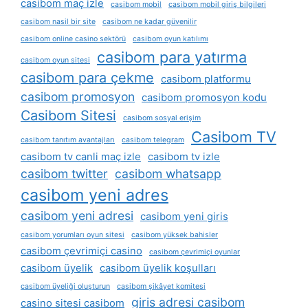
casibom maç izle
casibom mobil
casibom mobil giriş bilgileri
casibom nasil bir site
casibom ne kadar güvenilir
casibom online casino sektörü
casibom oyun katılımı
casibom para yatırma
casibom oyun sitesi
casibom para çekme
casibom platformu
casibom promosyon
casibom promosyon kodu
Casibom Sitesi
casibom sosyal erişim
Casibom TV
casibom tanıtım avantajları
casibom telegram
casibom tv canli maç izle
casibom tv izle
casibom twitter
casibom whatsapp
casibom yeni adres
casibom yeni adresi
casibom yeni giris
casibom yorumları oyun sitesi
casibom yüksek bahisler
casibom çevrimiçi casino
casibom çevrimiçi oyunlar
casibom üyelik
casibom üyelik koşulları
casibom üyeliği oluşturun
casibom şikâyet komitesi
giris adresi casibom
casino sitesi casibom