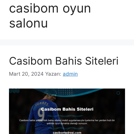
casibom oyun
salonu
Casibom Bahis Siteleri
Mart 20, 2024
Yazarı:
admin