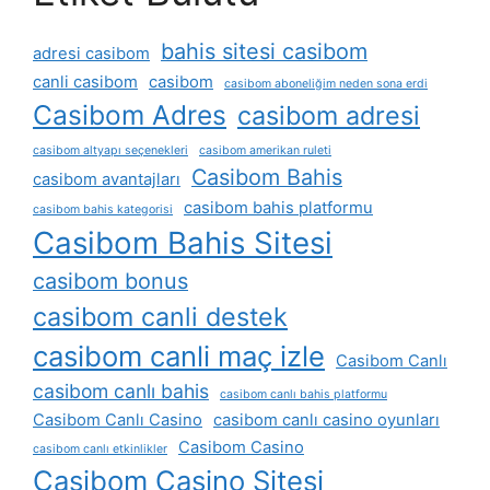
bahis sitesi casibom
adresi casibom
canli casibom
casibom
casibom aboneliğim neden sona erdi
Casibom Adres
casibom adresi
casibom altyapı seçenekleri
casibom amerikan ruleti
Casibom Bahis
casibom avantajları
casibom bahis platformu
casibom bahis kategorisi
Casibom Bahis Sitesi
casibom bonus
casibom canli destek
casibom canli maç izle
Casibom Canlı
casibom canlı bahis
casibom canlı bahis platformu
Casibom Canlı Casino
casibom canlı casino oyunları
Casibom Casino
casibom canlı etkinlikler
Casibom Casino Sitesi