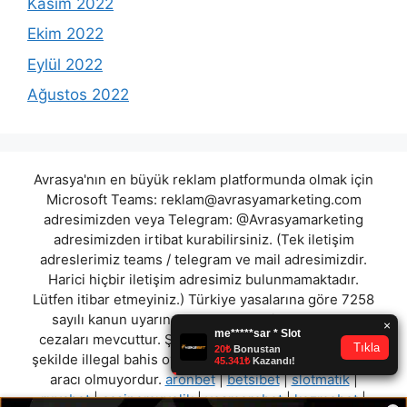
Kasım 2022
Ekim 2022
Eylül 2022
Ağustos 2022
Avrasya'nın en büyük reklam platformunda olmak için
Microsoft Teams:
reklam@avrasyamarketing.com
adresimizden veya Telegram: @Avrasyamarketing
adresimizden irtibat kurabilirsiniz. (Tek iletişim
adreslerimiz teams / telegram ve mail adresimizdir.
Harici hiçbir iletişim adresimiz bulunmamaktadır.
Lütfen itibar etmeyiniz.) Türkiye yasalarına göre 7258
sayılı kanun uyarınca yasa dışı bahis oynamanın
cezaları mevcuttur. Şu an bulunduğunuz site hiç bir
şekilde illegal bahis oyunları oynatmıyor ve oynamaya
aracı olmuyordur.
aronbet
|
betsibet
|
slotmatik
|
ruyabet
|
casinomuyelik
|
yesmorebet
|
kozmobet
|