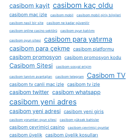
casibom kaç oldu
casibom kayit
casibom maç izle
casibom mobil
casibom mobil giriş bilgileri
casibom nasil bir site
casibom ne kadar güvenilir
casibom online casino sektörü
casibom oyun katılımı
casibom para yatırma
casibom oyun sitesi
casibom para çekme
casibom platformu
casibom promosyon
casibom promosyon kodu
Casibom Sitesi
casibom sosyal erişim
Casibom TV
casibom tanıtım avantajları
casibom telegram
casibom tv canli maç izle
casibom tv izle
casibom twitter
casibom whatsapp
casibom yeni adres
casibom yeni adresi
casibom yeni giris
casibom yorumları oyun sitesi
casibom yüksek bahisler
casibom çevrimiçi casino
casibom çevrimiçi oyunlar
casibom üyelik
casibom üyelik koşulları