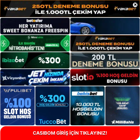
×
CASIBOM GİRİŞ İÇİN TIKLAYINIZ!