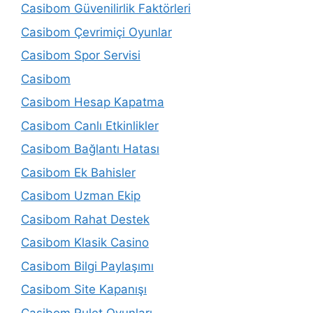
Casibom Güvenilirlik Faktörleri
Casibom Çevrimiçi Oyunlar
Casibom Spor Servisi
Casibom
Casibom Hesap Kapatma
Casibom Canlı Etkinlikler
Casibom Bağlantı Hatası
Casibom Ek Bahisler
Casibom Uzman Ekip
Casibom Rahat Destek
Casibom Klasik Casino
Casibom Bilgi Paylaşımı
Casibom Site Kapanışı
Casibom Rulet Oyunları