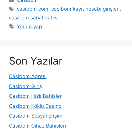
Casibom
Etiketler
casibom com
,
casibom kayıt hesabı girişleri
,
casibom sanal bahis
Yorum yap
Son Yazılar
Casibom Adresi
Casibom Giriş
Casibom Hızlı Bahisler
Casibom Köklü Casino
Casibom Sosyal Erişim
Casibom Cihaz Bahisleri