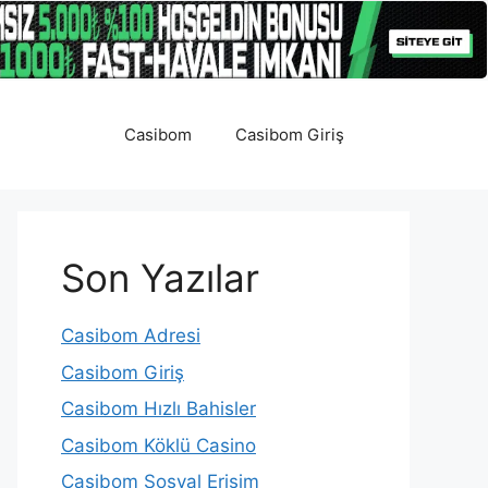
Casibom
Casibom Giriş
Son Yazılar
Casibom Adresi
Casibom Giriş
Casibom Hızlı Bahisler
Casibom Köklü Casino
Casibom Sosyal Erişim