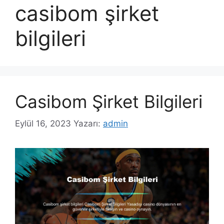
casibom şirket
bilgileri
Casibom Şirket Bilgileri
Eylül 16, 2023
Yazarı:
admin