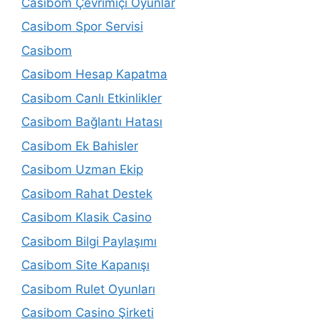
Casibom Çevrimiçi Oyunlar
Casibom Spor Servisi
Casibom
Casibom Hesap Kapatma
Casibom Canlı Etkinlikler
Casibom Bağlantı Hatası
Casibom Ek Bahisler
Casibom Uzman Ekip
Casibom Rahat Destek
Casibom Klasik Casino
Casibom Bilgi Paylaşımı
Casibom Site Kapanışı
Casibom Rulet Oyunları
Casibom Casino Şirketi