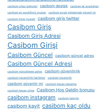
casibom destek
casibom cihaz bahisleri
casibom ek avantajları
casibom en sevdiğiniz oyunlar
casibom evrak göndermek güvenli mi
casibom giris twitter
casibom forex ticareti
Casibom Giriş
Casibom Giriş Adresi
Casibom Girişi
Casibom Güncel
casibom güncel adres
Casibom Güncel Adresi
casibom güvenilirlik
casibom güncellenen adres
casibom güvenilirlik faktörleri
casibom güvenirlik
casibom güvenlir mi
casibom hesap kapatma
Casibom Hoş Geldin bonusu
casibom hesap silme
casibom instagram
casibom i̇letişim
casibom kaç oldu
casibom kayit