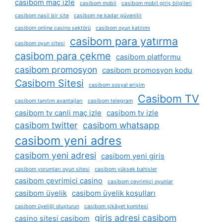
casibom maç izle
casibom mobil
casibom mobil giriş bilgileri
casibom nasil bir site
casibom ne kadar güvenilir
casibom online casino sektörü
casibom oyun katılımı
casibom para yatırma
casibom oyun sitesi
casibom para çekme
casibom platformu
casibom promosyon
casibom promosyon kodu
Casibom Sitesi
casibom sosyal erişim
Casibom TV
casibom tanıtım avantajları
casibom telegram
casibom tv canli maç izle
casibom tv izle
casibom twitter
casibom whatsapp
casibom yeni adres
casibom yeni adresi
casibom yeni giris
casibom yorumları oyun sitesi
casibom yüksek bahisler
casibom çevrimiçi casino
casibom çevrimiçi oyunlar
casibom üyelik
casibom üyelik koşulları
casibom üyeliği oluşturun
casibom şikâyet komitesi
giris adresi casibom
casino sitesi casibom