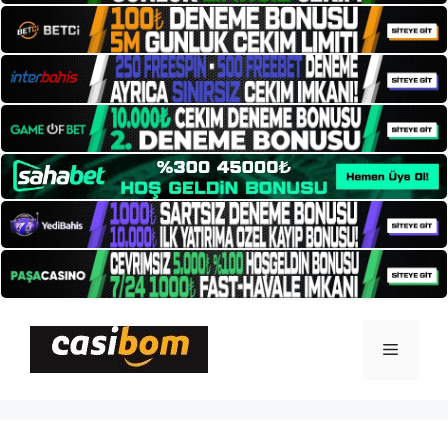
İçeriğe
atla
Menü