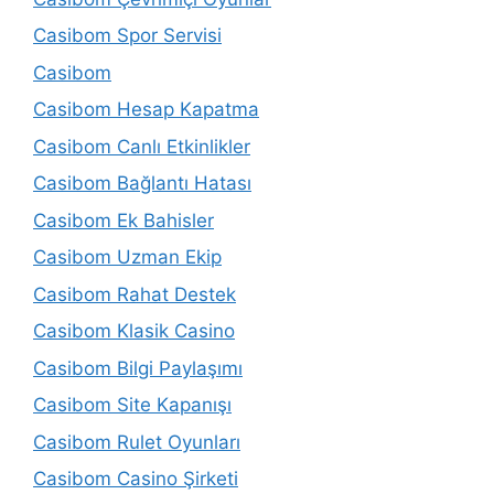
Casibom Spor Servisi
Casibom
Casibom Hesap Kapatma
Casibom Canlı Etkinlikler
Casibom Bağlantı Hatası
Casibom Ek Bahisler
Casibom Uzman Ekip
Casibom Rahat Destek
Casibom Klasik Casino
Casibom Bilgi Paylaşımı
Casibom Site Kapanışı
Casibom Rulet Oyunları
Casibom Casino Şirketi