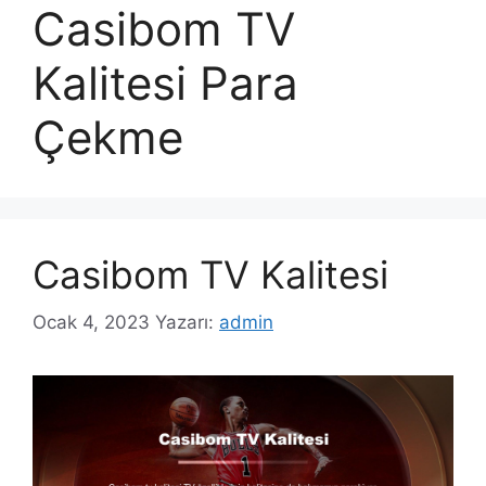
Casibom TV
Kalitesi Para
Çekme
Casibom TV Kalitesi
Ocak 4, 2023
Yazarı:
admin