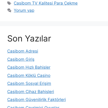
Etiketler
Casibom TV Kalitesi Para Çekme
Yorum yap
Son Yazılar
Casibom Adresi
Casibom Giriş
Casibom Hızlı Bahisler
Casibom Köklü Casino
Casibom Sosyal Erişim
Casibom Cihaz Bahisleri
Casibom Güvenilirlik Faktörleri
Casibom Çevrimiçi Oyunlar