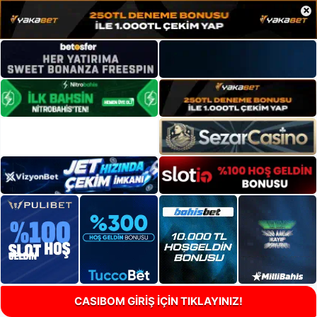
×
CASIBOM GİRİŞ İÇİN TIKLAYINIZ!