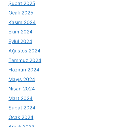
Şubat 2025
Ocak 2025
Kasım 2024
Ekim 2024
Eylül 2024
Ağustos 2024
Temmuz 2024
Haziran 2024
Mayıs 2024
Nisan 2024
Mart 2024
Şubat 2024
Ocak 2024
Aralık 2023