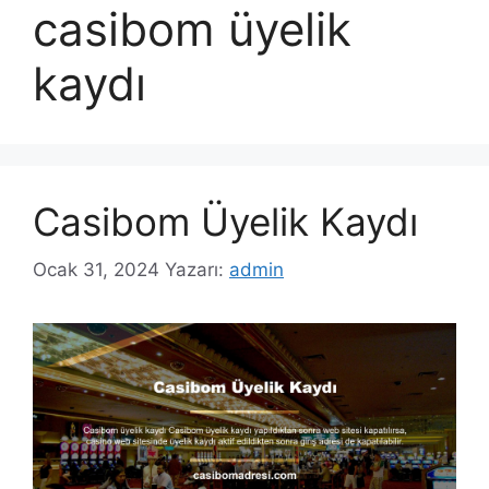
casibom üyelik
kaydı
Casibom Üyelik Kaydı
Ocak 31, 2024
Yazarı:
admin