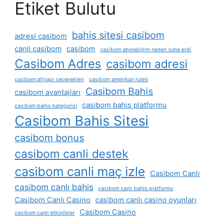
Etiket Bulutu
bahis sitesi casibom
adresi casibom
canli casibom
casibom
casibom aboneliğim neden sona erdi
Casibom Adres
casibom adresi
casibom altyapı seçenekleri
casibom amerikan ruleti
Casibom Bahis
casibom avantajları
casibom bahis platformu
casibom bahis kategorisi
Casibom Bahis Sitesi
casibom bonus
casibom canli destek
casibom canli maç izle
Casibom Canlı
casibom canlı bahis
casibom canlı bahis platformu
Casibom Canlı Casino
casibom canlı casino oyunları
Casibom Casino
casibom canlı etkinlikler