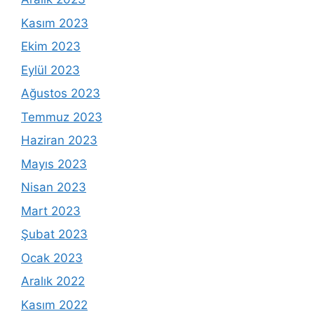
Kasım 2023
Ekim 2023
Eylül 2023
Ağustos 2023
Temmuz 2023
Haziran 2023
Mayıs 2023
Nisan 2023
Mart 2023
Şubat 2023
Ocak 2023
Aralık 2022
Kasım 2022