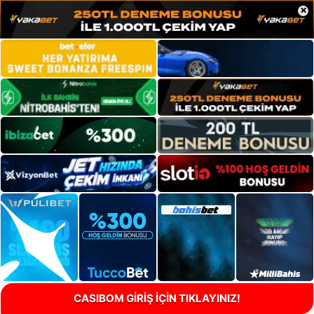
×
CASIBOM GİRİŞ İÇİN TIKLAYINIZ!