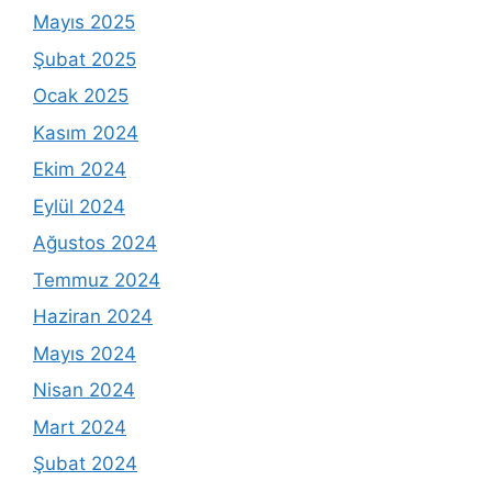
Mayıs 2025
Şubat 2025
Ocak 2025
Kasım 2024
Ekim 2024
Eylül 2024
Ağustos 2024
Temmuz 2024
Haziran 2024
Mayıs 2024
Nisan 2024
Mart 2024
Şubat 2024