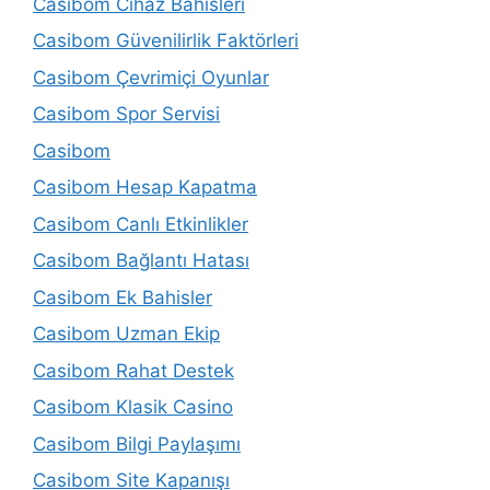
Casibom Cihaz Bahisleri
Casibom Güvenilirlik Faktörleri
Casibom Çevrimiçi Oyunlar
Casibom Spor Servisi
Casibom
Casibom Hesap Kapatma
Casibom Canlı Etkinlikler
Casibom Bağlantı Hatası
Casibom Ek Bahisler
Casibom Uzman Ekip
Casibom Rahat Destek
Casibom Klasik Casino
Casibom Bilgi Paylaşımı
Casibom Site Kapanışı