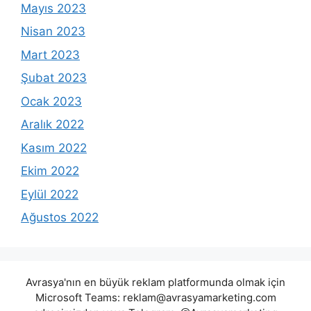
Mayıs 2023
Nisan 2023
Mart 2023
Şubat 2023
Ocak 2023
Aralık 2022
Kasım 2022
Ekim 2022
Eylül 2022
Ağustos 2022
Avrasya'nın en büyük reklam platformunda olmak için
Microsoft Teams:
reklam@avrasyamarketing.com