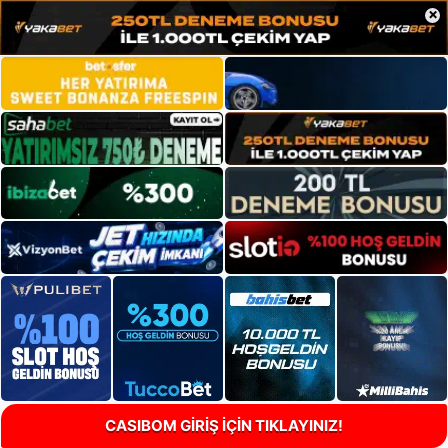
×
CASIBOM GİRİŞ İÇİN TIKLAYINIZ!