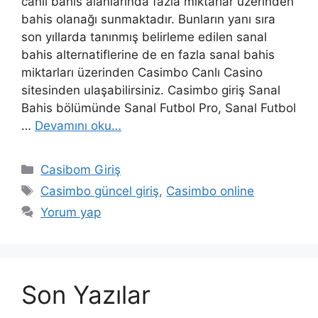
canlı bahis alanlarında fazla miktarlar üzerinden
bahis olanağı sunmaktadır. Bunların yanı sıra
son yıllarda tanınmış belirleme edilen sanal
bahis alternatiflerine de en fazla sanal bahis
miktarları üzerinden Casimbo Canlı Casino
sitesinden ulaşabilirsiniz. Casimbo giriş Sanal
Bahis bölümünde Sanal Futbol Pro, Sanal Futbol
…
Devamını oku…
Kategoriler
Casibom Giriş
Etiketler
Casimbo güncel giriş
,
Casimbo online
Yorum yap
Son Yazılar