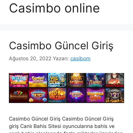
Casimbo online
Casimbo Güncel Giriş
Ağustos 20, 2022
Yazarı:
casibom
Casimbo Güncel Giriş Casimbo Güncel Giriş
giriş Canlı Bahis Sitesi oyuncularına bahis ve