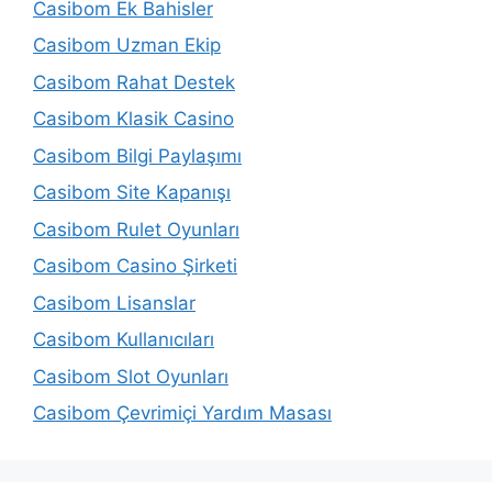
Casibom Ek Bahisler
Casibom Uzman Ekip
Casibom Rahat Destek
Casibom Klasik Casino
Casibom Bilgi Paylaşımı
Casibom Site Kapanışı
Casibom Rulet Oyunları
Casibom Casino Şirketi
Casibom Lisanslar
Casibom Kullanıcıları
Casibom Slot Oyunları
Casibom Çevrimiçi Yardım Masası