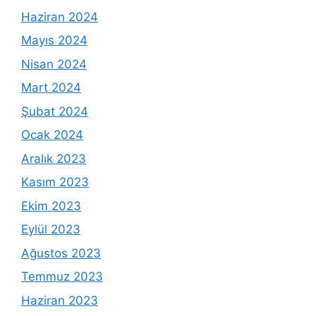
Haziran 2024
Mayıs 2024
Nisan 2024
Mart 2024
Şubat 2024
Ocak 2024
Aralık 2023
Kasım 2023
Ekim 2023
Eylül 2023
Ağustos 2023
Temmuz 2023
Haziran 2023