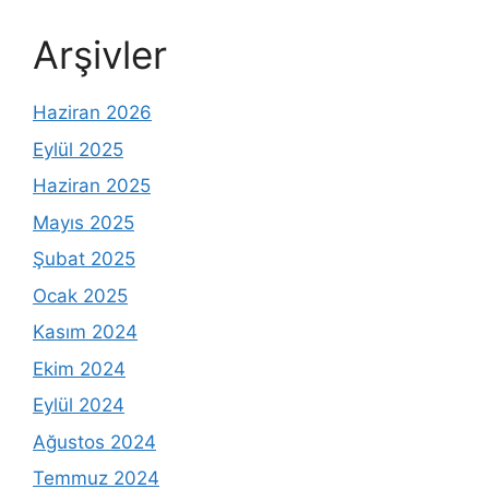
Arşivler
Haziran 2026
Eylül 2025
Haziran 2025
Mayıs 2025
Şubat 2025
Ocak 2025
Kasım 2024
Ekim 2024
Eylül 2024
Ağustos 2024
Temmuz 2024