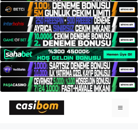
İçeriğe
atla
Menü