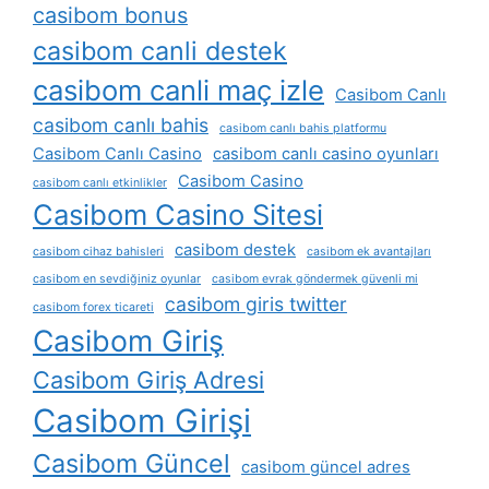
casibom bonus
casibom canli destek
casibom canli maç izle
Casibom Canlı
casibom canlı bahis
casibom canlı bahis platformu
Casibom Canlı Casino
casibom canlı casino oyunları
Casibom Casino
casibom canlı etkinlikler
Casibom Casino Sitesi
casibom destek
casibom cihaz bahisleri
casibom ek avantajları
casibom en sevdiğiniz oyunlar
casibom evrak göndermek güvenli mi
casibom giris twitter
casibom forex ticareti
Casibom Giriş
Casibom Giriş Adresi
Casibom Girişi
Casibom Güncel
casibom güncel adres