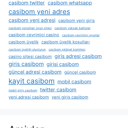
casibom twitter
casibom whatsapp
casibom yeni adres
casibom yeni adresi
casibom yeni giris
casibom yorumları oyun sitesi
casibom yüksek bahisler
casibom çevrimiçi casino
casibom çevrimiçi oyunlar
casibom üyelik
casibom üyelik koşulları
casibom üyeliği oluşturun
casibom şikâyet komitesi
giris adresi casibom
casino sitesi casibom
giris casibom
girisi casibom
güncel adresi casibom
güncel casibom
kayit casibom
mobil casibom
twitter casibom
mobil giriş casibom
yeni adresi casibom
yeni giris casibom