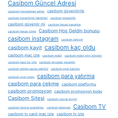
Casibom Güncel Adresi
casibom güvenilirlik
casibom güncellenen adres
casibom güvenilirlik faktörleri
casibom güvenirlik
casibom güvenlir mi
casibom hesap kapatma
Casibom Hoş Geldin bonusu
casibom hesap silme
casibom instagram
casibom i̇letişim
casibom kaç oldu
casibom kayit
casibom maç izle
casibom mobil
casibom mobil giriş bilgileri
casibom nasil bir site
casibom ne kadar güvenilir
casibom online casino sektörü
casibom oyun katılımı
casibom para yatırma
casibom oyun sitesi
casibom para çekme
casibom platformu
casibom promosyon
casibom promosyon kodu
Casibom Sitesi
casibom sosyal erişim
Casibom TV
casibom tanıtım avantajları
casibom telegram
casibom tv canli maç izle
casibom tv izle