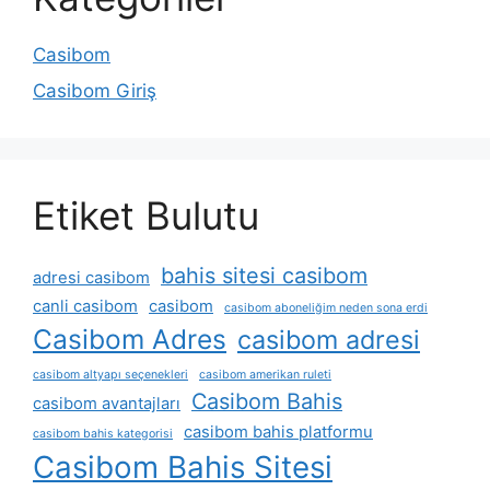
Casibom
Casibom Giriş
Etiket Bulutu
bahis sitesi casibom
adresi casibom
canli casibom
casibom
casibom aboneliğim neden sona erdi
Casibom Adres
casibom adresi
casibom altyapı seçenekleri
casibom amerikan ruleti
Casibom Bahis
casibom avantajları
casibom bahis platformu
casibom bahis kategorisi
Casibom Bahis Sitesi