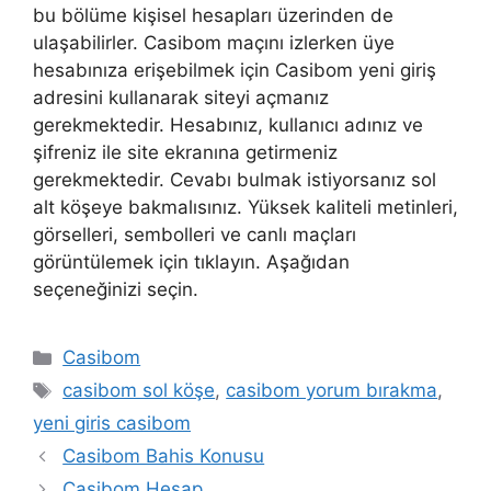
bu bölüme kişisel hesapları üzerinden de
ulaşabilirler. Casibom maçını izlerken üye
hesabınıza erişebilmek için Casibom yeni giriş
adresini kullanarak siteyi açmanız
gerekmektedir. Hesabınız, kullanıcı adınız ve
şifreniz ile site ekranına getirmeniz
gerekmektedir. Cevabı bulmak istiyorsanız sol
alt köşeye bakmalısınız. Yüksek kaliteli metinleri,
görselleri, sembolleri ve canlı maçları
görüntülemek için tıklayın. Aşağıdan
seçeneğinizi seçin.
Kategoriler
Casibom
Etiketler
casibom sol köşe
,
casibom yorum bırakma
,
yeni giris casibom
Yazı
Casibom Bahis Konusu
dolaşımı
Casibom Hesap