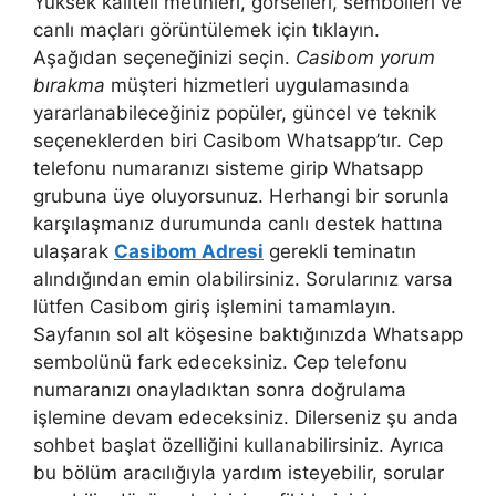
Yüksek kaliteli metinleri, görselleri, sembolleri ve
canlı maçları görüntülemek için tıklayın.
Aşağıdan seçeneğinizi seçin.
Casibom yorum
bırakma
müşteri hizmetleri uygulamasında
yararlanabileceğiniz popüler, güncel ve teknik
seçeneklerden biri Casibom Whatsapp’tır. Cep
telefonu numaranızı sisteme girip Whatsapp
grubuna üye oluyorsunuz. Herhangi bir sorunla
karşılaşmanız durumunda canlı destek hattına
ulaşarak
Casibom Adresi
gerekli teminatın
alındığından emin olabilirsiniz. Sorularınız varsa
lütfen Casibom giriş işlemini tamamlayın.
Sayfanın sol alt köşesine baktığınızda Whatsapp
sembolünü fark edeceksiniz. Cep telefonu
numaranızı onayladıktan sonra doğrulama
işlemine devam edeceksiniz. Dilerseniz şu anda
sohbet başlat özelliğini kullanabilirsiniz. Ayrıca
bu bölüm aracılığıyla yardım isteyebilir, sorular