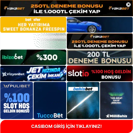
×
CASIBOM GİRİŞ İÇİN TIKLAYINIZ!