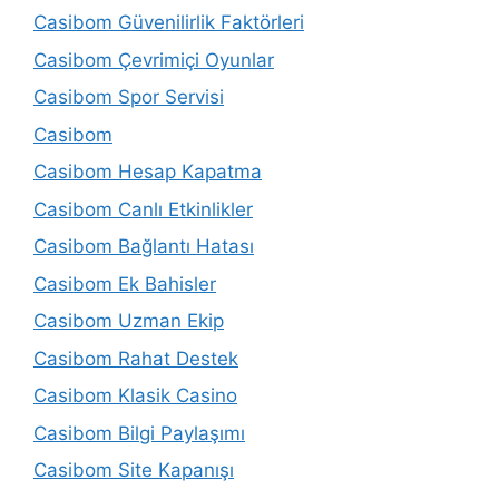
Casibom Güvenilirlik Faktörleri
Casibom Çevrimiçi Oyunlar
Casibom Spor Servisi
Casibom
Casibom Hesap Kapatma
Casibom Canlı Etkinlikler
Casibom Bağlantı Hatası
Casibom Ek Bahisler
Casibom Uzman Ekip
Casibom Rahat Destek
Casibom Klasik Casino
Casibom Bilgi Paylaşımı
Casibom Site Kapanışı