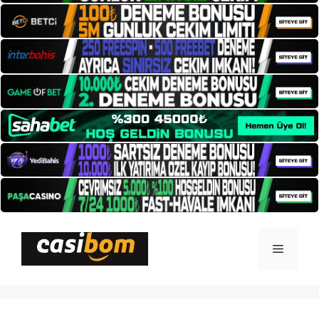
İçeriğe
atla
Menü