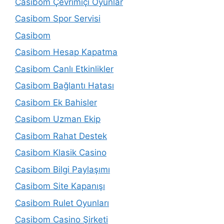
Casibom Çevrimiçi Oyunlar
Casibom Spor Servisi
Casibom
Casibom Hesap Kapatma
Casibom Canlı Etkinlikler
Casibom Bağlantı Hatası
Casibom Ek Bahisler
Casibom Uzman Ekip
Casibom Rahat Destek
Casibom Klasik Casino
Casibom Bilgi Paylaşımı
Casibom Site Kapanışı
Casibom Rulet Oyunları
Casibom Casino Şirketi