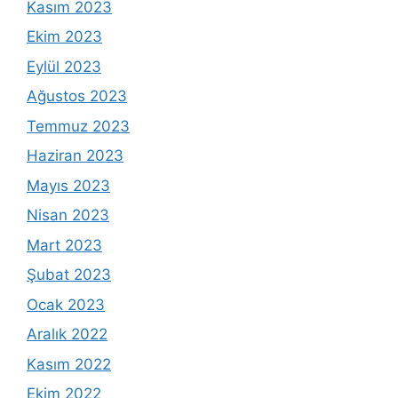
Kasım 2023
Ekim 2023
Eylül 2023
Ağustos 2023
Temmuz 2023
Haziran 2023
Mayıs 2023
Nisan 2023
Mart 2023
Şubat 2023
Ocak 2023
Aralık 2022
Kasım 2022
Ekim 2022