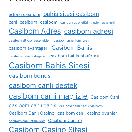
bahis sitesi casibom
adresi casibom
canli casibom
casibom
casibom aboneliğim neden sona erdi
Casibom Adres
casibom adresi
casibom altyapı seçenekleri
casibom amerikan ruleti
Casibom Bahis
casibom avantajları
casibom bahis platformu
casibom bahis kategorisi
Casibom Bahis Sitesi
casibom bonus
casibom canli destek
casibom canli maç izle
Casibom Canlı
casibom canlı bahis
casibom canlı bahis platformu
Casibom Canlı Casino
casibom canlı casino oyunları
Casibom Casino
casibom canlı etkinlikler
Casibom Casino Sitesi