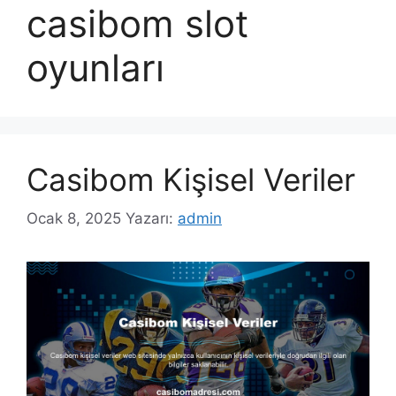
casibom slot
oyunları
Casibom Kişisel Veriler
Ocak 8, 2025
Yazarı:
admin