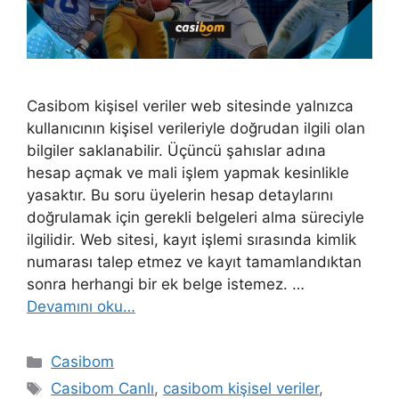
Casibom kişisel veriler web sitesinde yalnızca
kullanıcının kişisel verileriyle doğrudan ilgili olan
bilgiler saklanabilir. Üçüncü şahıslar adına
hesap açmak ve mali işlem yapmak kesinlikle
yasaktır. Bu soru üyelerin hesap detaylarını
doğrulamak için gerekli belgeleri alma süreciyle
ilgilidir. Web sitesi, kayıt işlemi sırasında kimlik
numarası talep etmez ve kayıt tamamlandıktan
sonra herhangi bir ek belge istemez. …
Devamını oku…
Kategoriler
Casibom
Etiketler
Casibom Canlı
,
casibom kişisel veriler
,