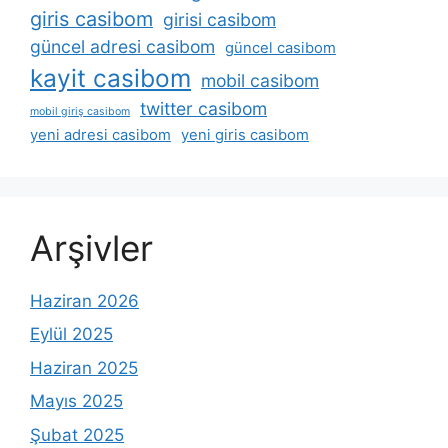
giris casibom
girisi casibom
güncel adresi casibom
güncel casibom
kayit casibom
mobil casibom
twitter casibom
mobil giriş casibom
yeni adresi casibom
yeni giris casibom
Arşivler
Haziran 2026
Eylül 2025
Haziran 2025
Mayıs 2025
Şubat 2025