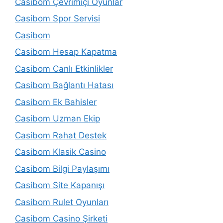
Casibom Çevrimiçi Oyunlar
Casibom Spor Servisi
Casibom
Casibom Hesap Kapatma
Casibom Canlı Etkinlikler
Casibom Bağlantı Hatası
Casibom Ek Bahisler
Casibom Uzman Ekip
Casibom Rahat Destek
Casibom Klasik Casino
Casibom Bilgi Paylaşımı
Casibom Site Kapanışı
Casibom Rulet Oyunları
Casibom Casino Şirketi