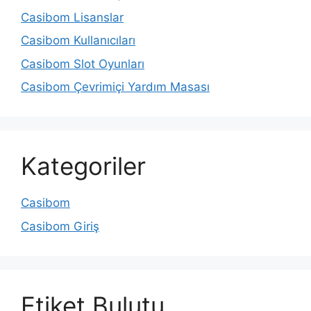
Casibom Lisanslar
Casibom Kullanıcıları
Casibom Slot Oyunları
Casibom Çevrimiçi Yardım Masası
Kategoriler
Casibom
Casibom Giriş
Etiket Bulutu