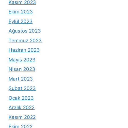
Kasım 2023
Ekim 2023
Eylül 2023
Ağustos 2023
Temmuz 2023
Haziran 2023
Mayıs 2023
Nisan 2023
Mart 2023
Şubat 2023
Ocak 2023
Aralık 2022
Kasım 2022
Ekim 2022